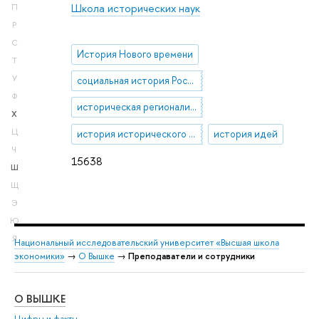
Школа исторических наук
П
Р
С
История Нового времени
Т
У
социальная история Российской империи
Ф
историческая регионалистика
Х
Ц
история исторического знания
история идей
Ч
15638
Ш
Щ
Э
Ю
Я
Национальный исследовательский университет «Высшая школа
экономики»
→
О Вышке
→
Преподаватели и сотрудники
О ВЫШКЕ
ОБ
Цифры и факты
Ли