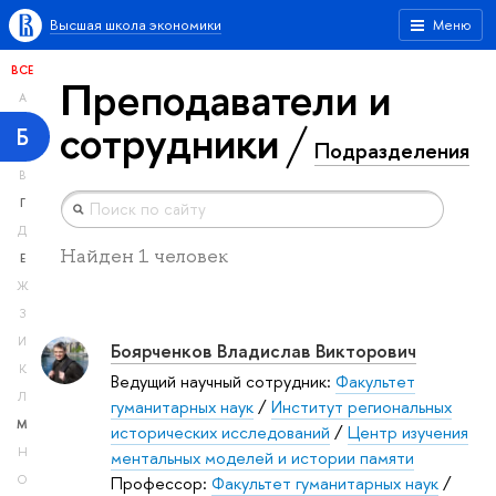
Высшая школа экономики
Меню
ВСЕ
Преподаватели и
А
сотрудники
Б
Подразделения
В
Г
Д
Найден 1 человек
Е
Ж
З
И
Боярченков Владислав Викторович
К
Ведущий научный сотрудник:
Факультет
Л
гуманитарных наук
/
Институт региональных
М
исторических исследований
/
Центр изучения
Н
ментальных моделей и истории памяти
Профессор:
Факультет гуманитарных наук
/
О