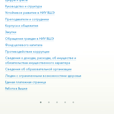
Руководство и структура
Дов
Устойчивое развитие в НИУ ВШЭ
Ол
Преподаватели и сотрудники
При
Корпуса и общежития
Вы
Закупки
При
Обращения граждан в НИУ ВШЭ
Ас
Фонд целевого капитала
До
Противодействие коррупции
Цен
Сведения о доходах, расходах, об имуществе и
Би
обязательствах имущественного характера
Об
Сведения об образовательной организации
Обр
Людям с ограниченными возможностями здоровья
Единая платежная страница
Работа в Вышке