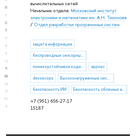
О
вычислительных сетей
П
Начальник отдела:
Московский институт
Р
электроники и математики им. А.Н. Тихонова
С
/
Отдел разработки программных систем
Т
У
защита информации
Ф
Х
беспроводные сенсорные сети
Ц
помехоустойчивое кодирование
appsec
Ч
Ш
devsecops
Высоконагруженные системы
Щ
безопасность ИИ
Безопасность облачных архитектур
Э
Ю
+7 (951) 656-27-17
Я
15187