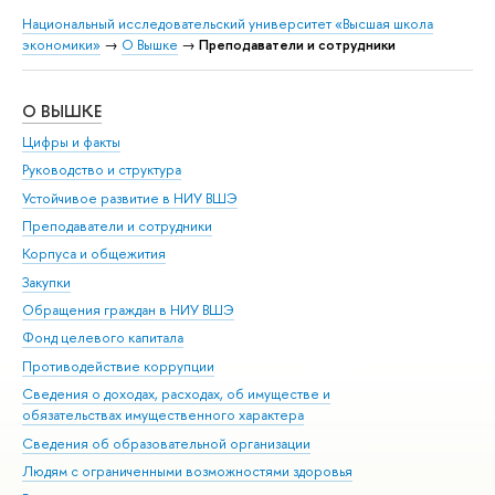
Национальный исследовательский университет «Высшая школа
экономики»
→
О Вышке
→
Преподаватели и сотрудники
О ВЫШКЕ
ОБ
Цифры и факты
Ли
Руководство и структура
Дов
Устойчивое развитие в НИУ ВШЭ
Ол
Преподаватели и сотрудники
При
Корпуса и общежития
Вы
Закупки
При
Обращения граждан в НИУ ВШЭ
Ас
Фонд целевого капитала
До
Противодействие коррупции
Цен
Сведения о доходах, расходах, об имуществе и
Би
обязательствах имущественного характера
Об
Сведения об образовательной организации
Обр
Людям с ограниченными возможностями здоровья