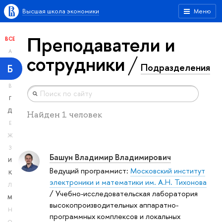
Высшая школа экономики
Меню
Преподаватели и
ВСЕ
А
сотрудники
Подразделения
Б
В
Г
Д
Найден 1 человек
Е
Ж
З
Башун Владимир Владимирович
И
Ведущий программист:
Московский институт
К
электроники и математики им. А.Н. Тихонова
Л
/ Учебно-исследовательская лаборатория
М
высокопроизводительных аппаратно-
Н
программных комплексов и локальных