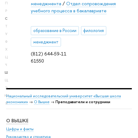
менеджмента
/
Отдел сопровождения
П
учебного процесса в бакалавриате
Р
С
Т
образование в России
филология
У
менеджмент
Ф
Х
(812) 644-59-11
Ц
61550
Ч
Ш
Щ
Э
Ю
Национальный исследовательский университет «Высшая школа
экономики»
→
О Вышке
→
Преподаватели и сотрудники
Я
О ВЫШКЕ
ОБ
Цифры и факты
Ли
Руководство и структура
Дов