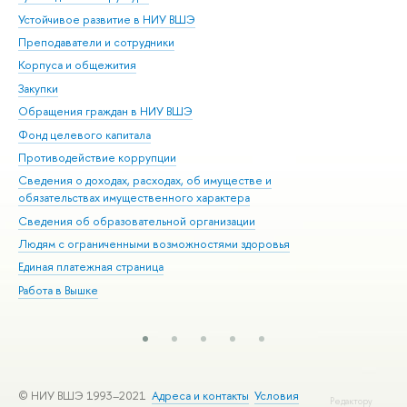
Устойчивое развитие в НИУ ВШЭ
Ол
Преподаватели и сотрудники
При
Корпуса и общежития
Вы
Закупки
При
Обращения граждан в НИУ ВШЭ
Ас
Фонд целевого капитала
До
Противодействие коррупции
Цен
Сведения о доходах, расходах, об имуществе и
Би
обязательствах имущественного характера
Об
Сведения об образовательной организации
Обр
Людям с ограниченными возможностями здоровья
Единая платежная страница
Работа в Вышке
© НИУ ВШЭ 1993–2021
Адреса и контакты
Условия
Редактору