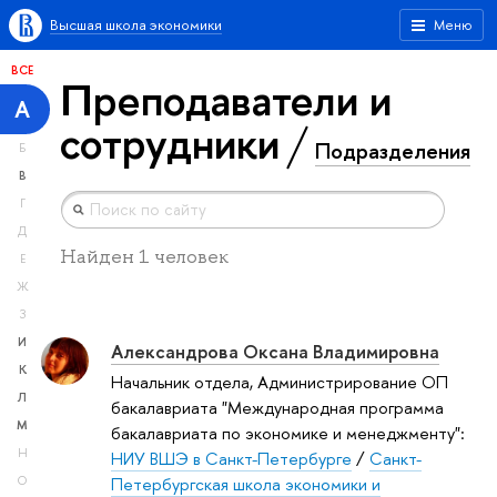
Высшая школа экономики
Меню
ВСЕ
Преподаватели и
А
сотрудники
Подразделения
Б
В
Г
Д
Найден 1 человек
Е
Ж
З
И
Александрова Оксана Владимировна
К
Начальник отдела, Администрирование ОП
Л
бакалавриата "Международная программа
М
бакалавриата по экономике и менеджменту":
Н
НИУ ВШЭ в Санкт-Петербурге
/
Санкт-
Петербургская школа экономики и
О