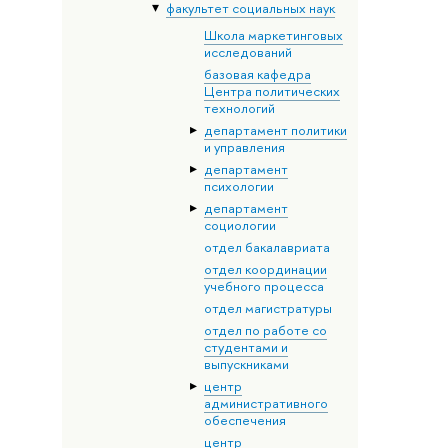
факультет социальных наук
Школа маркетинговых
исследований
базовая кафедра
Центра политических
технологий
департамент политики
и управления
департамент
психологии
департамент
социологии
отдел бакалавриата
отдел координации
учебного процесса
отдел магистратуры
отдел по работе со
студентами и
выпускниками
центр
административного
обеспечения
центр