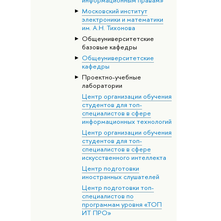
информационным правам»
Московский институт
электроники и математики
им. А.Н. Тихонова
Общеуниверситетские
базовые кафедры
Общеуниверситетские
кафедры
Проектно-учебные
лаборатории
Центр организации обучения
студентов для топ-
специалистов в сфере
информационных технологий
Центр организации обучения
студентов для топ-
специалистов в сфере
искусственного интеллекта
Центр подготовки
иностранных слушателей
Центр подготовки топ-
специалистов по
программам уровня «ТОП
ИТ ПРО»