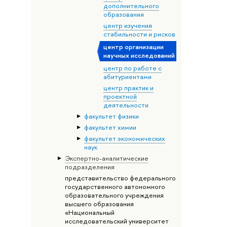
дополнительного
образования
центр изучения
стабильности и рисков
центр организации
научных исследований
центр по работе с
абитуриентами
центр практик и
проектной
деятельности
факультет физики
факультет химии
факультет экономических
наук
Экспертно-аналитические
подразделения
представительство федерального
государственного автономного
образовательного учреждения
высшего образования
«Национальный
исследовательский университет