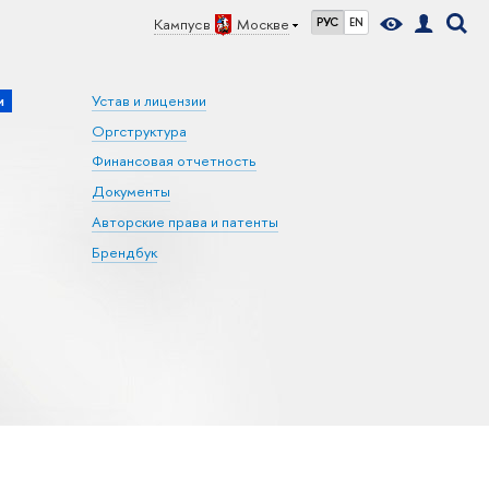
Кампус в
Москве
РУС
EN
и
Устав и лицензии
Оргструктура
Финансовая отчетность
Документы
Авторские права и патенты
Брендбук