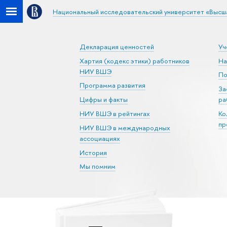
Национальный исследовательский университет «Высш
Декларация ценностей
Уч
Хартия (кодекс этики) работников
На
НИУ ВШЭ
По
Программа развития
За
Цифры и факты
ра
НИУ ВШЭ в рейтингах
Ко
пр
НИУ ВШЭ в международных
ассоциациях
История
Мы помним