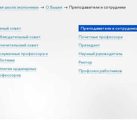
ая школа экономики»
О Вышке
Преподаватели и сотрудники
еный совет
Преподаватели и сотрудник
блюдательный совет
Почетные профессора
печительский совет
Президент
служенные профессора и
Научный руководитель
ботники
Ректор
ллегия ординарных
Профсоюз работников
офессоров