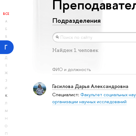
Преподавател
ВСЕ
Подразделения
А
Б
В
Г
Найден 1 человек
Д
Е
ФИО и должность
Ж
З
Гасилова Дарья Александровна
И
Специалист:
Факультет социальных нау
К
организации научных исследований
Л
М
Н
О
П