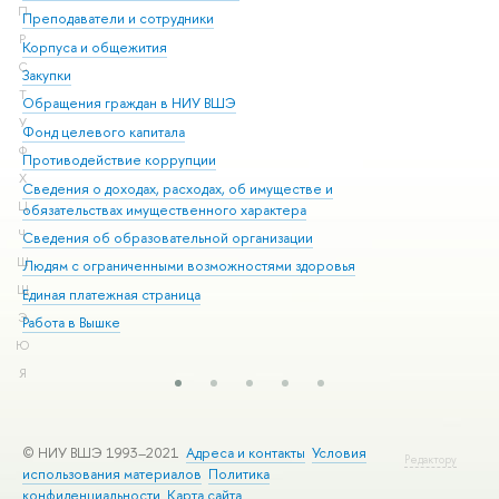
П
Преподаватели и сотрудники
При
Р
Корпуса и общежития
Вы
С
Закупки
При
Т
Обращения граждан в НИУ ВШЭ
Ас
У
Фонд целевого капитала
До
Ф
Противодействие коррупции
Цен
Х
Сведения о доходах, расходах, об имуществе и
Би
Ц
обязательствах имущественного характера
Об
Ч
Сведения об образовательной организации
Обр
Ш
Людям с ограниченными возможностями здоровья
Щ
Единая платежная страница
Э
Работа в Вышке
Ю
Я
© НИУ ВШЭ 1993–2021
Адреса и контакты
Условия
Редактору
использования материалов
Политика
конфиденциальности
Карта сайта