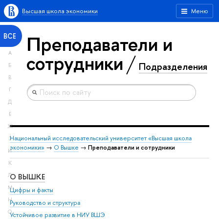
Высшая школа экономики
Меню
Преподаватели и
ВСЕ
А
сотрудники
Подразделения
Б
В
Г
Д
Е
Ж
Национальный исследовательский университет «Высшая школа
З
экономики»
→
О Вышке
→
Преподаватели и сотрудники
И
К
О ВЫШКЕ
ОБ
Л
М
Цифры и факты
Ли
Н
Руководство и структура
Дов
О
Устойчивое развитие в НИУ ВШЭ
Ол