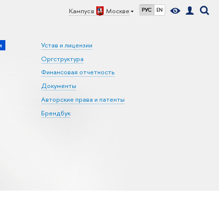
Кампус в
Москве
РУС
EN
и
Устав и лицензии
Оргструктура
Финансовая отчетность
Документы
Авторские права и патенты
Брендбук