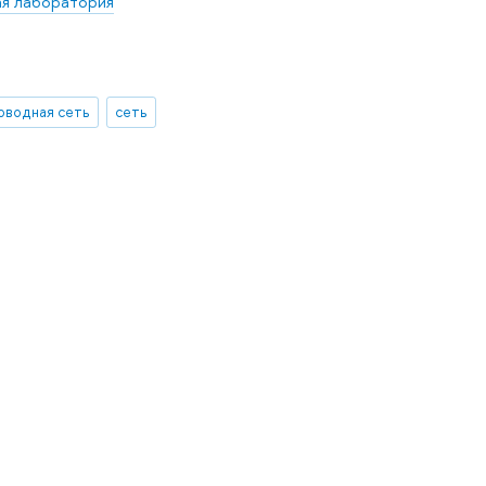
ая лаборатория
оводная сеть
сеть