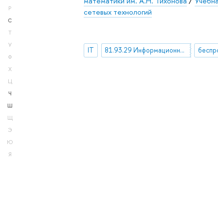
математики им. А.Н. Тихонова
/
Учебн
Р
сетевых технологий
С
Т
У
IT
81.93.29 Информационная безопасность. Защита информации
беспр
Ф
Х
Ц
Ч
Ш
Щ
Э
Ю
Я