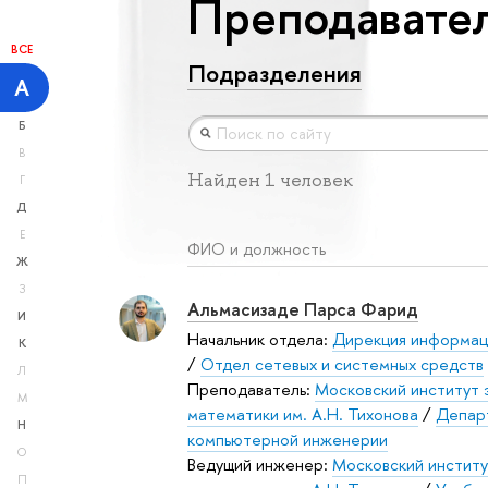
Преподавател
ВСЕ
Подразделения
А
Б
В
Найден 1 человек
Г
Д
Е
ФИО и должность
Ж
З
Альмасизаде Парса Фарид
И
Начальник отдела:
Дирекция информац
К
/
Отдел сетевых и системных средств
Л
Преподаватель:
Московский институт 
М
математики им. А.Н. Тихонова
/
Депар
Н
компьютерной инженерии
О
Ведущий инженер:
Московский институ
П