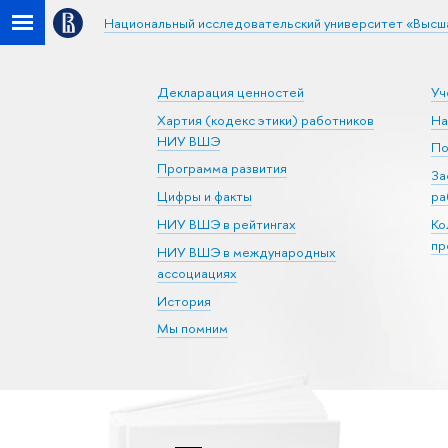
Национальный исследовательский университет «Высш
Декларация ценностей
Уч
Хартия (кодекс этики) работников
На
НИУ ВШЭ
По
Программа развития
За
Цифры и факты
ра
НИУ ВШЭ в рейтингах
Ко
пр
НИУ ВШЭ в международных
ассоциациях
История
Мы помним