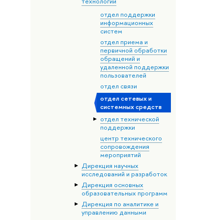
технологий
отдел поддержки
информационных
систем
отдел приема и
первичной обработки
обращений и
удаленной поддержки
пользователей
отдел связи
отдел сетевых и
системных средств
отдел технической
поддержки
центр технического
сопровождения
мероприятий
Дирекция научных
исследований и разработок
Дирекция основных
образовательных программ
Дирекция по аналитике и
управлению данными