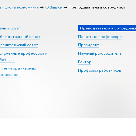
ая школа экономики»
О Вышке
Преподаватели и сотрудники
еный совет
Преподаватели и сотрудник
блюдательный совет
Почетные профессора
печительский совет
Президент
служенные профессора и
Научный руководитель
ботники
Ректор
ллегия ординарных
Профсоюз работников
офессоров