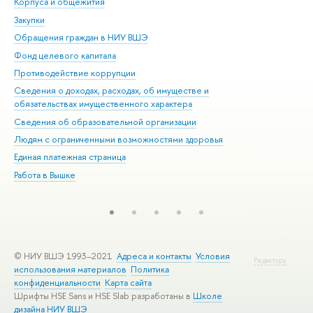
Корпуса и общежития
Вы
Закупки
При
Обращения граждан в НИУ ВШЭ
Ас
Фонд целевого капитала
До
Противодействие коррупции
Цен
Сведения о доходах, расходах, об имуществе и
Би
обязательствах имущественного характера
Об
Сведения об образовательной организации
Обр
Людям с ограниченными возможностями здоровья
Единая платежная страница
Работа в Вышке
© НИУ ВШЭ 1993–2021
Адреса и контакты
Условия
Редактору
использования материалов
Политика
конфиденциальности
Карта сайта
Шрифты HSE Sans и HSE Slab разработаны в
Школе
дизайна НИУ ВШЭ