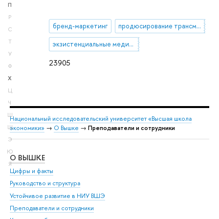
П
Р
бренд-маркетинг
продюсирование трансмедиа
С
Т
экзистенциальные медиаисследования
У
23905
Ф
Х
Ц
Ч
Ш
Национальный исследовательский университет «Высшая школа
Щ
экономики»
→
О Вышке
→
Преподаватели и сотрудники
Э
Ю
О ВЫШКЕ
ОБ
Я
Цифры и факты
Ли
Руководство и структура
Дов
Устойчивое развитие в НИУ ВШЭ
Ол
Преподаватели и сотрудники
При