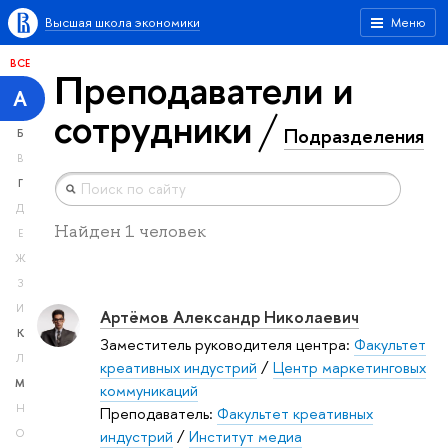
Высшая школа экономики
Меню
ВСЕ
Преподаватели и
А
сотрудники
Подразделения
Б
В
Г
Д
Найден 1 человек
Е
Ж
З
И
Артёмов Александр Николаевич
К
Заместитель руководителя центра:
Факультет
Л
креативных индустрий
/
Центр маркетинговых
М
коммуникаций
Н
Преподаватель:
Факультет креативных
индустрий
/
Институт медиа
О