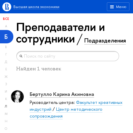
Высшая школа экономики
Меню
ВСЕ
Преподаватели и
А
сотрудники
Б
Подразделения
В
Г
Д
Найден 1 человек
Е
Ж
З
И
Бертулло Карина Акимовна
К
Руководитель центра:
Факультет креативных
Л
индустрий
/
Центр методического
М
сопровождения
Н
О