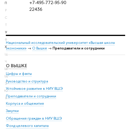
+7-495-772-95-90
П
22436
Р
С
Т
У
Ф
Национальный исследовательский университет «Высшая школа
Х
экономики»
→
О Вышке
→
Преподаватели и сотрудники
Ц
Ч
О ВЫШКЕ
ОБ
Ш
Цифры и факты
Ли
Щ
Руководство и структура
Дов
Э
Устойчивое развитие в НИУ ВШЭ
Ол
Ю
Преподаватели и сотрудники
При
Я
Корпуса и общежития
Вы
Закупки
При
Обращения граждан в НИУ ВШЭ
Ас
Фонд целевого капитала
До