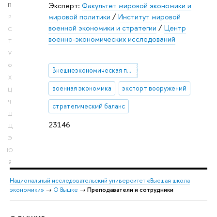
Эксперт:
Факультет мировой экономики и
П
мировой политики
/
Институт мировой
Р
военной экономики и стратегии
/
Центр
С
военно-экономических исследований
Т
У
Ф
Внешнеэкономическая политика Республики Корея
Х
военная экономика
экспорт вооружений
Ц
Ч
стратегический баланс
Ш
23146
Щ
Э
Ю
Я
Национальный исследовательский университет «Высшая школа
экономики»
→
О Вышке
→
Преподаватели и сотрудники