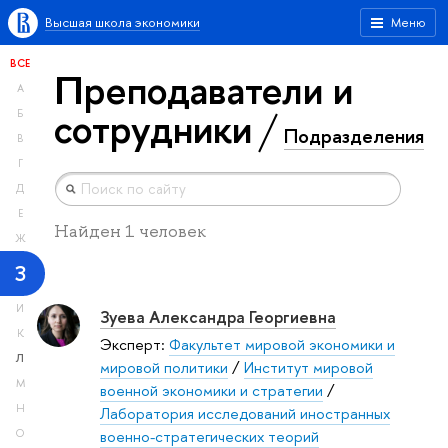
Высшая школа экономики
Меню
ВСЕ
Преподаватели и
А
сотрудники
Б
Подразделения
В
Г
Д
Е
Найден 1 человек
Ж
З
И
Зуева Александра Георгиевна
К
Эксперт:
Факультет мировой экономики и
Л
мировой политики
/
Институт мировой
М
военной экономики и стратегии
/
Н
Лаборатория исследований иностранных
военно-стратегических теорий
О