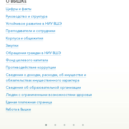
О ВЫШКЕ
ОБ
Цифры и факты
Ли
Руководство и структура
Дов
Устойчивое развитие в НИУ ВШЭ
Ол
Преподаватели и сотрудники
При
Корпуса и общежития
Вы
Закупки
При
Обращения граждан в НИУ ВШЭ
Ас
Фонд целевого капитала
До
Противодействие коррупции
Цен
Сведения о доходах, расходах, об имуществе и
Би
обязательствах имущественного характера
Об
Сведения об образовательной организации
Обр
Людям с ограниченными возможностями здоровья
Единая платежная страница
Работа в Вышке