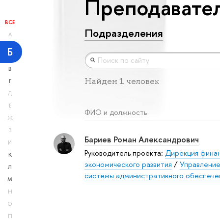
Преподавател
ВСЕ
Подразделения
А
Б
В
Найден 1 человек
Г
Д
Е
ФИО и должность
Ж
З
Бариев Роман Александрович
И
Руководитель проекта:
Дирекция фина
К
экономического развития
/
Управление
Л
системы административного обеспече
М
Н
О
П