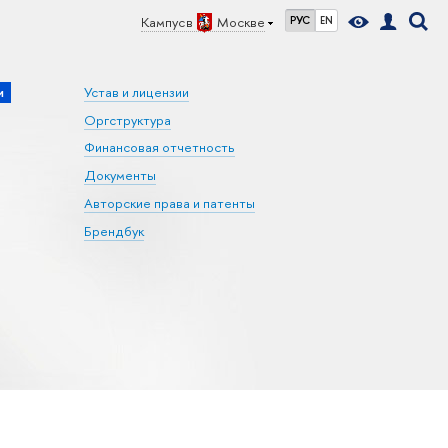
Кампус в
Москве
РУС
EN
и
Устав и лицензии
Оргструктура
Финансовая отчетность
Документы
Авторские права и патенты
Брендбук