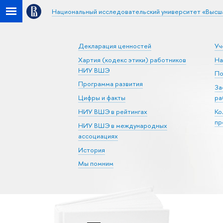
Национальный исследовательский университет «Высш
Декларация ценностей
Уч
Хартия (кодекс этики) работников
На
НИУ ВШЭ
По
Программа развития
За
Цифры и факты
ра
НИУ ВШЭ в рейтингах
Ко
пр
НИУ ВШЭ в международных
ассоциациях
История
Мы помним