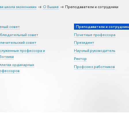
ая школа экономики»
О Вышке
Преподаватели и сотрудники
еный совет
Преподаватели и сотрудник
блюдательный совет
Почетные профессора
печительский совет
Президент
служенные профессора и
Научный руководитель
ботники
Ректор
ллегия ординарных
Профсоюз работников
офессоров