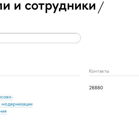
и и сотрудники
Контакты
28880
нсово-
 модернизации
ния