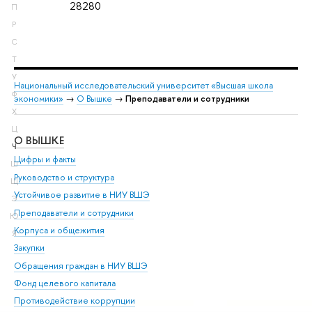
28280
П
Р
С
Т
У
Национальный исследовательский университет «Высшая школа
Ф
экономики»
→
О Вышке
→
Преподаватели и сотрудники
Х
Ц
О ВЫШКЕ
ОБ
Ч
Цифры и факты
Ли
Ш
Руководство и структура
Дов
Щ
Устойчивое развитие в НИУ ВШЭ
Ол
Э
Преподаватели и сотрудники
При
Ю
Корпуса и общежития
Вы
Я
Закупки
При
Обращения граждан в НИУ ВШЭ
Ас
Фонд целевого капитала
До
Противодействие коррупции
Цен