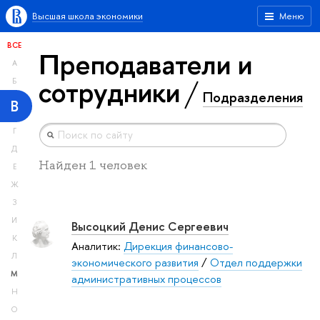
Высшая школа экономики
Меню
ВСЕ
Преподаватели и
А
сотрудники
Б
Подразделения
В
Г
Д
Найден 1 человек
Е
Ж
З
И
Высоцкий Денис Сергеевич
К
Аналитик:
Дирекция финансово-
Л
экономического развития
/
Отдел поддержки
М
административных процессов
Н
О