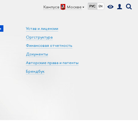
Кампус в
Москве
РУС
EN
и
Устав и лицензии
Оргструктура
Финансовая отчетность
Документы
Авторские права и патенты
Брендбук