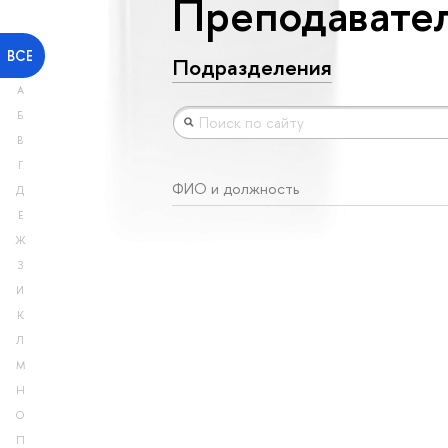
Преподавател
ВСЕ
Подразделения
А
Б
В
Г
ФИО и должность
Д
Е
Ж
З
И
К
Л
М
Н
О
П