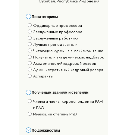
Сурабая, Республика Индонезия
По категориям
Ординарные профессора
Заслуженные профессора
Заслуженные работники
Лучшие преподаватели
Читающие курсы на английском языке
Получатели академических надбавок
Академический кадровый резерв
Административный кадровый резерв
Аспиранты
По учёным званиям и степеням
Члены и члены-корреспонденты РАН
и РАО
Имеющие степень PhD
По должностям