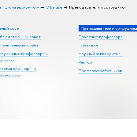
ая школа экономики»
О Вышке
Преподаватели и сотрудники
еный совет
Преподаватели и сотрудник
блюдательный совет
Почетные профессора
печительский совет
Президент
служенные профессора и
Научный руководитель
ботники
Ректор
ллегия ординарных
Профсоюз работников
офессоров