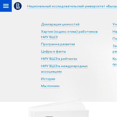
Национальный исследовательский университет «Высш
Декларация ценностей
Уч
Хартия (кодекс этики) работников
На
НИУ ВШЭ
По
Программа развития
За
Цифры и факты
ра
НИУ ВШЭ в рейтингах
Ко
пр
НИУ ВШЭ в международных
ассоциациях
История
Мы помним