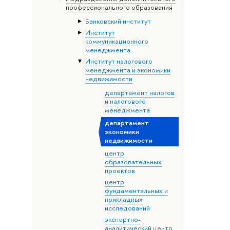
профессионального образования
Банковский институт
Институт
коммуникационного
менеджмента
Институт налогового
менеджмента и экономики
недвижимости
департамент налогов
и налогового
менеджмента
департамент
экономики
недвижимости
центр
образовательных
проектов
центр
фундаментальных и
прикладных
исследований
экспертно-
аналитический центр