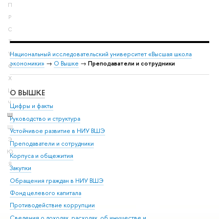
П
Р
С
Т
Национальный исследовательский университет «Высшая школа
У
экономики»
→
О Вышке
→
Преподаватели и сотрудники
Ф
Х
Ц
О ВЫШКЕ
ОБ
Ч
Цифры и факты
Ли
Ш
Руководство и структура
Дов
Щ
Устойчивое развитие в НИУ ВШЭ
Ол
Э
Преподаватели и сотрудники
При
Ю
Корпуса и общежития
Вы
Я
Закупки
При
Обращения граждан в НИУ ВШЭ
Ас
Фонд целевого капитала
До
Противодействие коррупции
Цен
Сведения о доходах, расходах, об имуществе и
Би