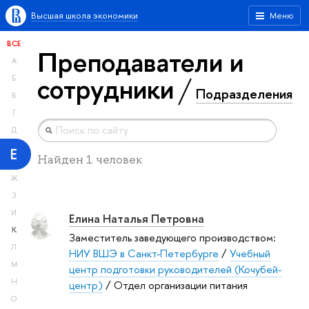
Высшая школа экономики
Меню
ВСЕ
Преподаватели и
А
сотрудники
Б
Подразделения
В
Г
Д
Е
Найден 1 человек
Ж
З
И
Елина Наталья Петровна
К
Заместитель заведующего производством:
Л
НИУ ВШЭ в Санкт-Петербурге
/
Учебный
М
центр подготовки руководителей (Кочубей-
Н
центр)
/ Отдел организации питания
О