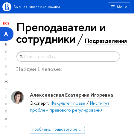
Высшая школа экономики
Меню
Преподаватели и
ВСЕ
А
сотрудники
Подразделения
Б
В
Г
Д
Найден 1 человек
Е
Ж
З
Алексеевская Екатерина Игоревна
И
Эксперт:
Факультет права
/
Институт
К
проблем правового регулирования
Л
М
Н
проблемы правового регулирования