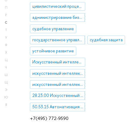
О
цивилистический процесс
П
Р
администрирование бизнеса
С
судебное управление
Т
У
государственное управление
судебная защита
Ф
устойчивое развитие
Х
Ц
Искусственный интеллект
Ч
искусственный интеллект в судах
Ш
Щ
искусственный интеллект, legal tech, автоматизация права, логика права, формальное регулирование
Э
28.23.00 Искусственный интеллект
Ю
Я
50.53.15 Автоматизация процессов проведения научных экспериментов
+7(495) 772-9590