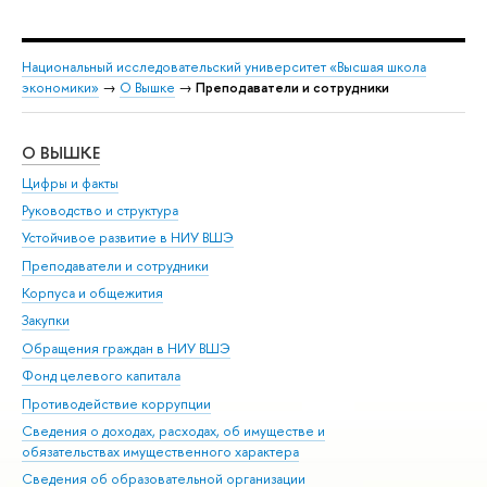
Национальный исследовательский университет «Высшая школа
экономики»
→
О Вышке
→
Преподаватели и сотрудники
О ВЫШКЕ
ОБ
Цифры и факты
Ли
Руководство и структура
Дов
Устойчивое развитие в НИУ ВШЭ
Ол
Преподаватели и сотрудники
При
Корпуса и общежития
Вы
Закупки
При
Обращения граждан в НИУ ВШЭ
Ас
Фонд целевого капитала
До
Противодействие коррупции
Цен
Сведения о доходах, расходах, об имуществе и
Би
обязательствах имущественного характера
Об
Сведения об образовательной организации
Обр