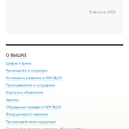
8 августа 2023
О ВЫШКЕ
ОБ
Цифры и факты
Ли
Руководство и структура
Дов
Устойчивое развитие в НИУ ВШЭ
Ол
Преподаватели и сотрудники
При
Корпуса и общежития
Вы
Закупки
При
Обращения граждан в НИУ ВШЭ
Ас
Фонд целевого капитала
До
Противодействие коррупции
Цен
Сведения о доходах, расходах, об имуществе и
Би