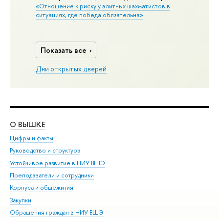
«Отношение к риску у элитных шахматистов в
ситуациях, где победа обязательна»
Показать все
Дни открытых дверей
О ВЫШКЕ
ОБ
Цифры и факты
Ли
Руководство и структура
Дов
Устойчивое развитие в НИУ ВШЭ
Ол
Преподаватели и сотрудники
При
Корпуса и общежития
Вы
Закупки
При
Обращения граждан в НИУ ВШЭ
Ас