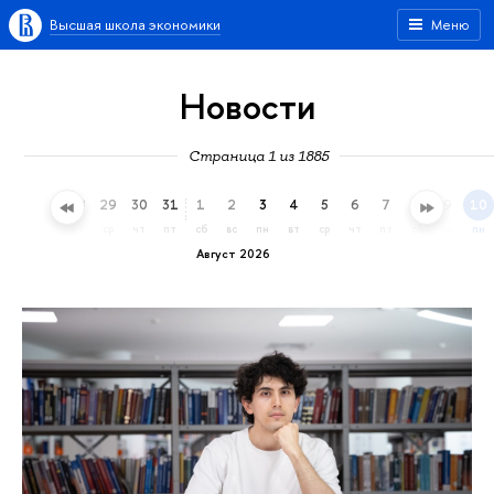
Высшая школа экономики
Меню
Новости
Страница 1 из 1885
26
27
28
29
30
31
1
2
3
4
5
6
7
8
9
10
вс
пн
вт
ср
чт
пт
сб
вс
пн
вт
ср
чт
пт
сб
вс
пн
Август 2026