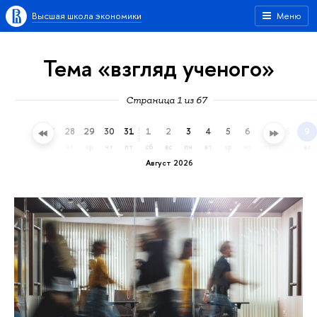
Высшая школа экономики
Меню
Тема «взгляд ученого»
Страница 1 из 67
25
26
27
28
29
30
31
1
2
3
4
5
6
7
8
9
сб
вс
пн
вт
ср
чт
пт
сб
вс
пн
вт
ср
чт
пт
сб
вс
Август 2026