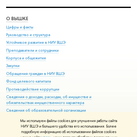
О ВЫШКЕ
ОБ
Цифры и факты
Ли
Руководство и структура
Дов
Устойчивое развитие в НИУ ВШЭ
Ол
Преподаватели и сотрудники
При
Корпуса и общежития
Вы
Закупки
При
Обращения граждан в НИУ ВШЭ
Ас
Фонд целевого капитала
До
Противодействие коррупции
Цен
Сведения о доходах, расходах, об имуществе и
Би
обязательствах имущественного характера
Об
Сведения об образовательной организации
Обр
Людям с ограниченными возможностями здоровья
Мы используем файлы cookies для улучшения работы сайта
Единая платежная страница
НИУ ВШЭ и большего удобства его использования. Более
подробную информацию об использовании файлов cookies
Работа в Вышке