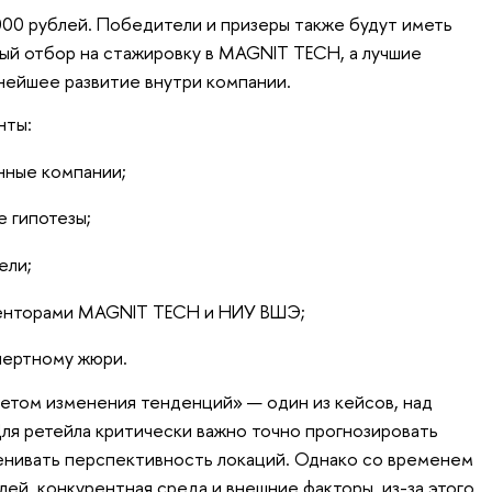
00 рублей. Победители и призеры также будут иметь
ый отбор на стажировку в MAGNIT TECH, а лучшие
нейшее развитие внутри компании.
нты:
нные компании;
 гипотезы;
ели;
менторами MAGNIT TECH и НИУ ВШЭ;
пертному жюри.
етом изменения тенденций» — один из кейсов, над
ля ретейла критически важно точно прогнозировать
енивать перспективность локаций. Однако со временем
ей, конкурентная среда и внешние факторы, из-за этого