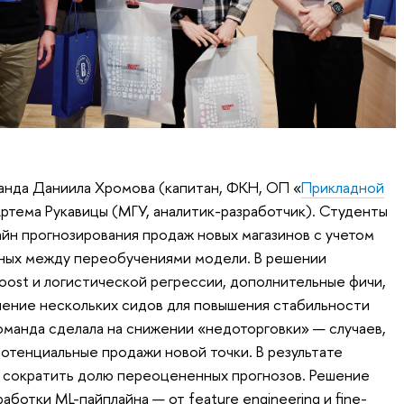
анда Даниила Хромова (капитан, ФКН, ОП «
Прикладной
и Артема Рукавицы (МГУ, аналитик-разработчик). Студенты
йн прогнозирования продаж новых магазинов с учетом
ных между переобучениями модели. В решении
oost и логистической регрессии, дополнительные фичи,
нение нескольких сидов для повышения стабильности
оманда сделала на снижении «недоторговки» — случаев,
отенциальные продажи новой точки. В результате
 сократить долю переоцененных прогнозов. Решение
аботки ML-пайплайна — от feature engineering и fine-