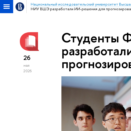
Национальный исследовательский университет Высша
НИУ ВШЭ разработали ИИ-решения для прогнозирован
Студенты 
разработал
26
прогнозиро
мая
2026