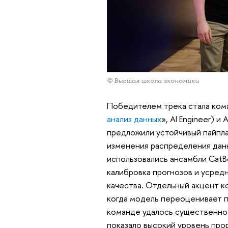
© Высшая школа экономики
Победителем трека стала ком
анализ данных
», AI Engineer) 
предложили устойчивый пайпла
изменения распределения дан
использовались ансамбли CatB
калибровка прогнозов и усред
качества. Отдельный акцент к
когда модель переоценивает п
команде удалось существенно
показало высокий уровень прор