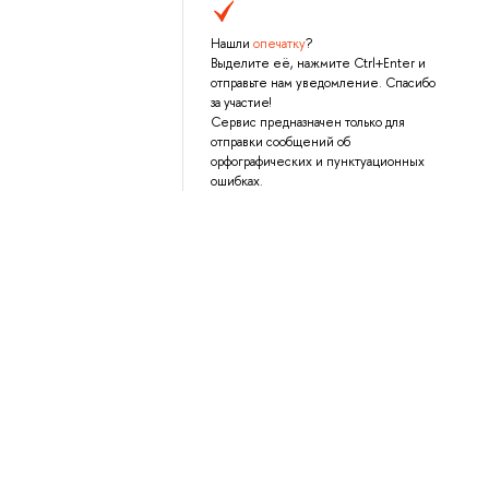
Нашли
опечатку
?
Выделите её, нажмите Ctrl+Enter и
отправьте нам уведомление. Спасибо
за участие!
Сервис предназначен только для
отправки сообщений об
орфографических и пунктуационных
ошибках.