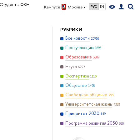
Студенты ФКН
Кампус в
Москве
РУС
EN
РУБРИКИ
Все новости
20955
Поступающим
1698
Образование
3809
Наука
6297
Экспертиза
1110
Общество
1498
Свободное общение
793
Университетская жизнь
4383
Приоритет 2030
149
Программа развития 2030
355