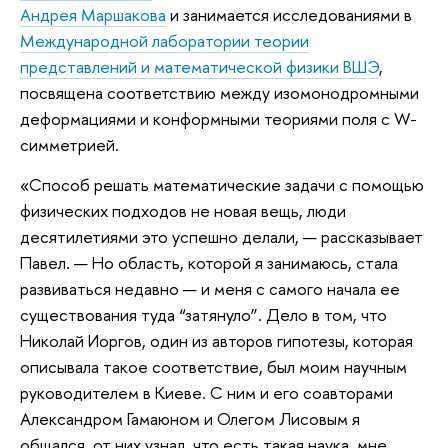
Андрея Маршакова
и занимается исследованиями в
Международной лаборатории теории
представлений и математической физики ВШЭ
,
посвящена соответствию между изомонодромными
деформациями и конформными теориями поля с W-
симметрией.
«Способ решать математические задачи с помощью
физических подходов не новая вещь, люди
десятилетиями это успешно делали, — рассказывает
Павел. — Но область, которой я занимаюсь, стала
развиваться недавно — и меня с самого начала ее
существования туда “затянуло”. Дело в том, что
Николай Иоргов, один из авторов гипотезы, которая
описывала такое соответствие, был моим научным
руководителем в Киеве. С ним и его соавторами
Александром Гамаюном и Олегом Лисовым я
общался, от них узнал, что есть такая наука, мне