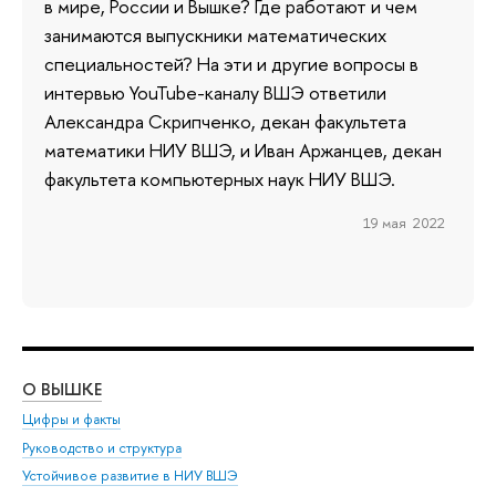
в мире, России и Вышке? Где работают и чем
занимаются выпускники математических
специальностей? На эти и другие вопросы в
интервью YouTube-каналу ВШЭ ответили
Александра Скрипченко, декан факультета
математики НИУ ВШЭ, и Иван Аржанцев, декан
факультета компьютерных наук НИУ ВШЭ.
19 мая 2022
О ВЫШКЕ
ОБ
Цифры и факты
Ли
Руководство и структура
Дов
Устойчивое развитие в НИУ ВШЭ
Ол