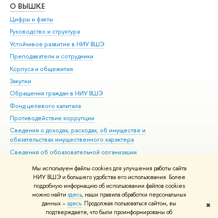
О ВЫШКЕ
ОБ
Цифры и факты
Ли
Руководство и структура
Дов
Устойчивое развитие в НИУ ВШЭ
Ол
Преподаватели и сотрудники
При
Корпуса и общежития
Вы
Закупки
При
Обращения граждан в НИУ ВШЭ
Ас
Фонд целевого капитала
До
Противодействие коррупции
Цен
Сведения о доходах, расходах, об имуществе и
Би
обязательствах имущественного характера
Об
Сведения об образовательной организации
Обр
Людям с ограниченными возможностями здоровья
Мы используем файлы cookies для улучшения работы сайта
Единая платежная страница
НИУ ВШЭ и большего удобства его использования. Более
подробную информацию об использовании файлов cookies
Работа в Вышке
можно найти
здесь
, наши правила обработки персональных
данных –
здесь
. Продолжая пользоваться сайтом, вы
✖
Редактору
подтверждаете, что были проинформированы об