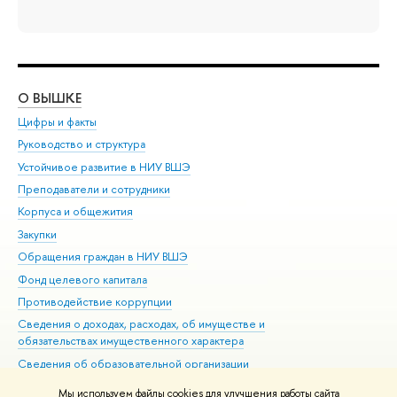
О ВЫШКЕ
ОБ
Цифры и факты
Ли
Руководство и структура
Дов
Устойчивое развитие в НИУ ВШЭ
Ол
Преподаватели и сотрудники
При
Корпуса и общежития
Вы
Закупки
При
Обращения граждан в НИУ ВШЭ
Ас
Фонд целевого капитала
До
Противодействие коррупции
Цен
Сведения о доходах, расходах, об имуществе и
Би
обязательствах имущественного характера
Об
Сведения об образовательной организации
Обр
Людям с ограниченными возможностями здоровья
Мы используем файлы cookies для улучшения работы сайта