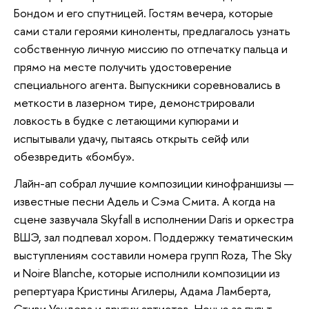
Бондом и его спутницей. Гостям вечера, которые
сами стали героями киноленты, предлагалось узнать
собственную личную миссию по отпечатку пальца и
прямо на месте получить удостоверение
специального агента. Выпускники соревновались в
меткости в лазерном тире, демонстрировали
ловкость в будке с летающими купюрами и
испытывали удачу, пытаясь открыть сейф или
обезвредить «бомбу».
Лайн-ап собрал лучшие композиции кинофраншизы —
известные песни Адель и Сэма Смита. А когда на
сцене зазвучала Skyfall в исполнении Daris и оркестра
ВШЭ, зал подпевал хором. Поддержку тематическим
выступлениям составили номера групп Roza, The Sky
и Noire Blanche, которые исполнили композиции из
репертуара Кристины Агилеры, Адама Ламберта,
Стиви Уандера и других артистов. Ночью за пульт