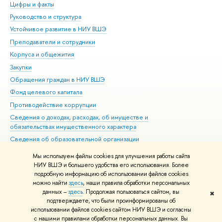
Цифры и факты
Ли
Руководство и структура
Дов
Устойчивое развитие в НИУ ВШЭ
Ол
Преподаватели и сотрудники
При
Корпуса и общежития
Вы
Закупки
При
Обращения граждан в НИУ ВШЭ
Ас
Фонд целевого капитала
До
Противодействие коррупции
Цен
Сведения о доходах, расходах, об имуществе и
Би
обязательствах имущественного характера
Об
Сведения об образовательной организации
Обр
Людям с ограниченными возможностями здоровья
Мы используем файлы cookies для улучшения работы сайта
Единая платежная страница
НИУ ВШЭ и большего удобства его использования. Более
подробную информацию об использовании файлов cookies
Работа в Вышке
можно найти
здесь
, наши правила обработки персональных
данных –
здесь
. Продолжая пользоваться сайтом, вы
✖
Редактору
подтверждаете, что были проинформированы об
© НИУ ВШЭ 1993–2026
Адреса и контакты
Условия использования
использовании файлов cookies сайтом НИУ ВШЭ и согласны
с нашими правилами обработки персональных данных. Вы
материалов
Политика конфиденциальности
Карта сайта