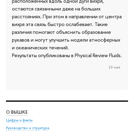
расположенных вдоль одной дуги вихря,
остаются связанными даже на больших
расстояниях. При этом в направлении от центра
вихря эта связь быстро ослабевает. Такие
различия помогают объяснить образование
рукавов и могут улучшить модели атмосферных
и океанических течений.
Результаты опубликованы в Physical Review Fluids.
19 мая
О ВЫШКЕ
ОБ
Цифры и факты
Ли
Руководство и структура
Дов