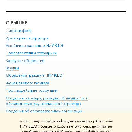
О ВЫШКЕ
ОБ
Цифры и факты
Ли
Руководство и структура
Дов
Устойчивое развитие в НИУ ВШЭ
Ол
Преподаватели и сотрудники
При
Корпуса и общежития
Вы
Закупки
При
Обращения граждан в НИУ ВШЭ
Ас
Фонд целевого капитала
До
Противодействие коррупции
Цен
Сведения о доходах, расходах, об имуществе и
Би
обязательствах имущественного характера
Об
Сведения об образовательной организации
Обр
Людям с ограниченными возможностями здоровья
Мы используем файлы cookies для улучшения работы сайта
Единая платежная страница
НИУ ВШЭ и большего удобства его использования. Более
подробную информацию об использовании файлов cookies