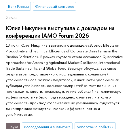
Банк России
Финансовый конгресс
3 июля
Юлия Никулина выступила с докладом на
конференции IAMO Forum 2026
18 июня Юлия Никулина выступила с докладом «Subsidy Effects on
Productivity and Technical Efficiency of Corporate Dairy Farms in the
Russian Federation». В рамках круглого стола «Advanced Quantitative
Approaches for Assessing Agricultural Market Resilience, International
Trade Sustainability, and Global Food Security» обсуждалась связь
результатов представленного исследования с концепцией
устойчивости сельхозпроизводителей, в частности: увеличили ли
субсидии устойчивость сельхозпредприятий за счет повышения
производительности; поскольку влияние субсидий на техническую
эффективность не было подтверждено, означает ли это, что
устойчивость производителей также не увеличилась; существует
ли компромисс между технической эффективностью и
устойчивостью.
Наука
исследования и аналитика
репортаж о событии