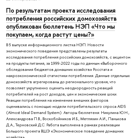
По результатам проекта исследования
потребления российских домохозяйств
опубликован бюллетень НЭП «Что мы
покупаем, когда растут цены?»
В 5 выпуске информационного листка НЭП: Новости
экономического поведения представлены результаты
исследования потребления российских домохозяйств, с акцентом
на продукты питания, за 1999-2022 годы по данным «Выборочного
обследования бюджетов домашних хозяйств» Росстата и
макроэкономической статистики потребления. Данные отдельных
домохозяйств агрегированы до регионального уровня, что
позволяет укрупненно оценить неоднородность реакций
потребителей на рост доходов, цен и экономические шоки.
Реакции потребления на изменение внешних факторов
оценивались с помощью модели потребительского спроса AIDS
(Almost Ideal Demand System). Авторы бюллетеня: Никулина Ю.Н.,
Александрова П.В., Воскобойников И.Б., Метляхин А.И., Панькова
Д.А., Терновский Д.С. Работа выполнена в рамках реализации
Большого проекта ВШЭ «Экономическое поведение домашних
хозяйств».