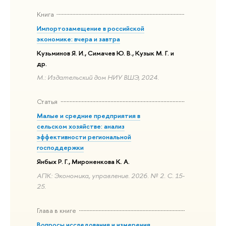
Книга
Импортозамещение в российской
экономике: вчера и завтра
Кузьминов Я. И., Симачев Ю. В., Кузык М. Г. и
др.
М.: Издательский дом НИУ ВШЭ, 2024.
Статья
Малые и средние предприятия в
сельском хозяйстве: анализ
эффективности региональной
господдержки
Янбых Р. Г., Мироненкова К. А.
АПК: Экономика, управление. 2026. № 2. С. 15-
25.
Глава в книге
Вопросы исследования и измерения