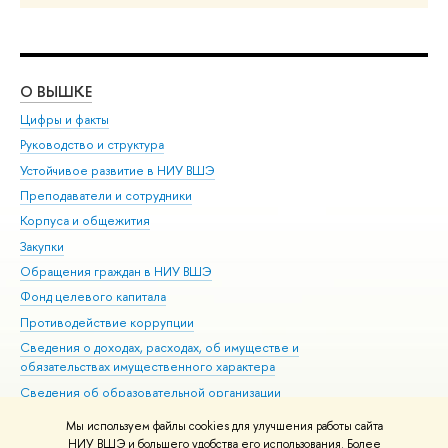
О ВЫШКЕ
ОБ
Цифры и факты
Ли
Руководство и структура
Дов
Устойчивое развитие в НИУ ВШЭ
Ол
Преподаватели и сотрудники
При
Корпуса и общежития
Вы
Закупки
При
Обращения граждан в НИУ ВШЭ
Ас
Фонд целевого капитала
До
Противодействие коррупции
Цен
Сведения о доходах, расходах, об имуществе и
Би
обязательствах имущественного характера
Об
Сведения об образовательной организации
Обр
Людям с ограниченными возможностями здоровья
Мы используем файлы cookies для улучшения работы сайта
Единая платежная страница
НИУ ВШЭ и большего удобства его использования. Более