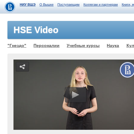
НИУ ВШЭ
О Вышке
Поступающим
Коллегам и партнерам
Книги, 
HSE Video
"Гнездо"
Персоналии
Учебные курсы
Наука
Кул