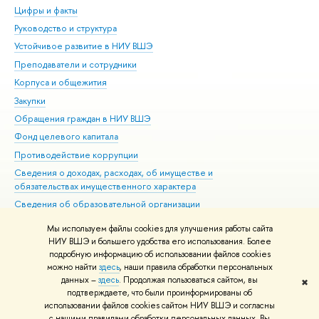
Цифры и факты
Ли
Руководство и структура
Дов
Устойчивое развитие в НИУ ВШЭ
Ол
Преподаватели и сотрудники
При
Корпуса и общежития
Вы
Закупки
При
Обращения граждан в НИУ ВШЭ
Ас
Фонд целевого капитала
До
Противодействие коррупции
Цен
Сведения о доходах, расходах, об имуществе и
Би
обязательствах имущественного характера
Об
Сведения об образовательной организации
Обр
Людям с ограниченными возможностями здоровья
Мы используем файлы cookies для улучшения работы сайта
Единая платежная страница
НИУ ВШЭ и большего удобства его использования. Более
подробную информацию об использовании файлов cookies
Работа в Вышке
можно найти
здесь
, наши правила обработки персональных
данных –
здесь
. Продолжая пользоваться сайтом, вы
✖
Редактору
подтверждаете, что были проинформированы об
© НИУ ВШЭ 1993–2026
Адреса и контакты
Условия использования
использовании файлов cookies сайтом НИУ ВШЭ и согласны
с нашими правилами обработки персональных данных. Вы