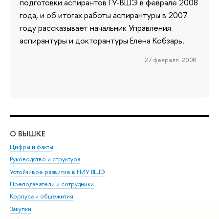
подготовки аспирантов ГУ-ВШЭ в феврале 2008
года, и об итогах работы аспирантуры в 2007
году рассказывает начальник Управления
аспирантуры и докторантуры Елена Кобзарь.
27 февраля 2008
О ВЫШКЕ
ОБ
Цифры и факты
Ли
Руководство и структура
Дов
Устойчивое развитие в НИУ ВШЭ
Ол
Преподаватели и сотрудники
При
Корпуса и общежития
Вы
Закупки
При