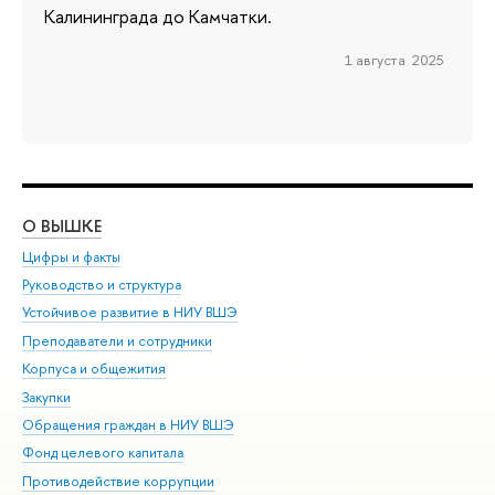
Калининграда до Камчатки.
1 августа 2025
О ВЫШКЕ
ОБ
Цифры и факты
Ли
Руководство и структура
Дов
Устойчивое развитие в НИУ ВШЭ
Ол
Преподаватели и сотрудники
При
Корпуса и общежития
Вы
Закупки
При
Обращения граждан в НИУ ВШЭ
Ас
Фонд целевого капитала
До
Противодействие коррупции
Цен