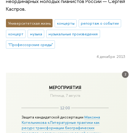
неординарных молодых пианистов России — Сергей
Каспров.
Университетская жизнь
концерты
репортаж о событии
концерт
музыка
музыкальные произведения
"Профессорские среды"
4 декабря 2013
2
МЕРОПРИЯТИЯ
Пятница, 7 августа
12:00
Защита кандидатской диссертации
Максима
Котельникова «Литературные практики как
ресурс трансформации биографических
проектов молодых мужчин из семей с низким