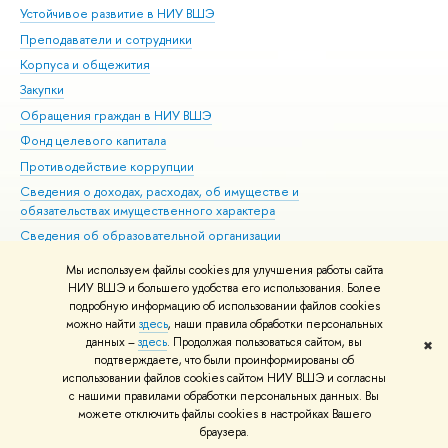
Устойчивое развитие в НИУ ВШЭ
Ол
Преподаватели и сотрудники
При
Корпуса и общежития
Вы
Закупки
При
Обращения граждан в НИУ ВШЭ
Ас
Фонд целевого капитала
До
Противодействие коррупции
Цен
Сведения о доходах, расходах, об имуществе и
Би
обязательствах имущественного характера
Об
Сведения об образовательной организации
Обр
Людям с ограниченными возможностями здоровья
Мы используем файлы cookies для улучшения работы сайта
Единая платежная страница
НИУ ВШЭ и большего удобства его использования. Более
подробную информацию об использовании файлов cookies
Работа в Вышке
можно найти
здесь
, наши правила обработки персональных
данных –
здесь
. Продолжая пользоваться сайтом, вы
✖
Редактору
подтверждаете, что были проинформированы об
© НИУ ВШЭ 1993–2026
Адреса и контакты
Условия использования
использовании файлов cookies сайтом НИУ ВШЭ и согласны
с нашими правилами обработки персональных данных. Вы
материалов
Политика конфиденциальности
Карта сайта
можете отключить файлы cookies в настройках Вашего
Шрифты HSE Sans и HSE Slab разработаны в
Школе дизайна НИУ ВШЭ
браузера.