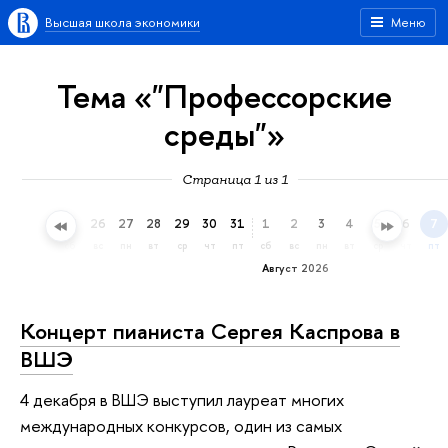
Высшая школа экономики
Меню
Тема «"Профессорские
среды"»
Страница 1 из 1
23
24
25
26
27
28
29
30
31
1
2
3
4
5
6
7
чт
пт
сб
вс
пн
вт
ср
чт
пт
сб
вс
пн
вт
ср
чт
пт
Август 2026
Концерт пианиста Сергея Каспрова в
ВШЭ
4 декабря в ВШЭ выступил лауреат многих
международных конкурсов, один из самых