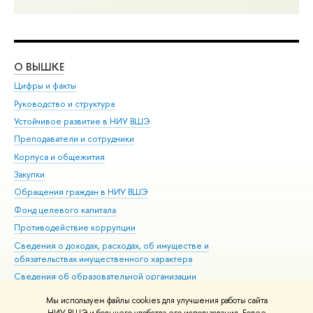
О ВЫШКЕ
ОБ
Цифры и факты
Ли
Руководство и структура
Дов
Устойчивое развитие в НИУ ВШЭ
Ол
Преподаватели и сотрудники
При
Корпуса и общежития
Вы
Закупки
При
Обращения граждан в НИУ ВШЭ
Ас
Фонд целевого капитала
До
Противодействие коррупции
Цен
Сведения о доходах, расходах, об имуществе и
Би
обязательствах имущественного характера
Об
Сведения об образовательной организации
Обр
Людям с ограниченными возможностями здоровья
Мы используем файлы cookies для улучшения работы сайта
Единая платежная страница