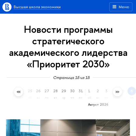
Высшая школа экономики
Меню
Новости программы
стратегического
академического лидерства
«Приоритет 2030»
Страница 15 из 15
22
23
24
25
26
27
28
29
30
31
1
2
3
4
5
6
ср
чт
пт
сб
вс
пн
вт
ср
чт
пт
сб
вс
пн
вт
ср
чт
Август 2026