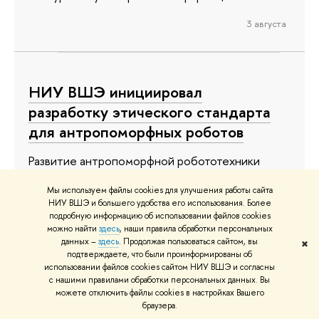
3 августа
НИУ ВШЭ инициировал
разработку этического стандарта
для антропоморфных роботов
Развитие антропоморфной робототехники
требует не только технологических, но и
Мы используем файлы cookies для улучшения работы сайта
этических решений. В июле на площадке
НИУ ВШЭ и большего удобства его использования. Более
Института робототехнических систем НИУ
подробную информацию об использовании файлов cookies
можно найти
здесь
, наши правила обработки персональных
ВШЭ прошла форсайт-сессия, посвященная
данных –
здесь
. Продолжая пользоваться сайтом, вы
✖
разработке Этического стандарта для
подтверждаете, что были проинформированы об
использовании файлов cookies сайтом НИУ ВШЭ и согласны
антропоморфных робототехнических
с нашими правилами обработки персональных данных. Вы
комплексов. Представители бизнеса, органов
можете отключить файлы cookies в настройках Вашего
браузера.
государственной власти, научных организаций и