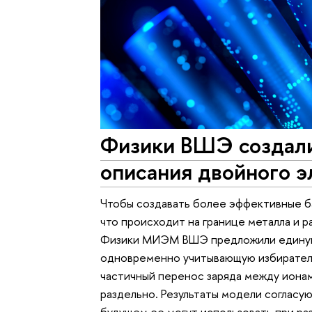
Физики ВШЭ создали
описания двойного э
Чтобы создавать более эффективные б
что происходит на границе металла и 
Физики МИЭМ ВШЭ предложили едину
одновременно учитывающую избирател
частичный перенос заряда между ионам
раздельно. Результаты модели согласу
будущем ее могут использовать при ра