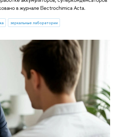
вано в журнале Electrochimica Acta.
ка
зеркальные лаборатории