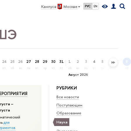
Кампус в
Москве
РУС
EN
ВШЭ
24
25
26
27
28
29
30
31
1
2
3
4
5
6
7
8
пт
сб
вс
пн
вт
ср
чт
пт
сб
вс
пн
вт
ср
чт
пт
сб
Август 2026
РУБРИКИ
ЕРОПРИЯТИЯ
Все новости
густа –
Поступающим
вгуста
Образование
матический
Наука
рь
для
уриентов
Экспертиза