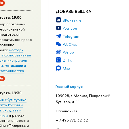
йн
ДОБАВЬ ВЫШКУ
густа, 19:00
ВКонтакте
нар программы
YouTube
ессиональной
подготовки
Telegram
поративное право
WeChat
равление
ами»:
мастер-
Weibo
с «Корпоративные
Zhihu
оны: инструмент
ы, мотивации и
Max
мственности»
йн
Главный корпус
густа, 19:30
109028, г. Москва, Покровский
ия «Культурные
бульвар, д. 11
епты России и
: сходства и
Справочная:
ичия»
в рамках
+ 7 495 771-32-32
естного проекта
йни «Полдень» и