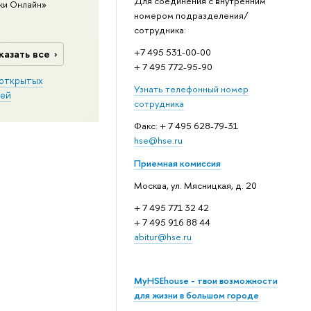
Для соединения с внутренним
ки Онлайн»
номером подразделения/
сотрудника:
+7 495 531-00-00
казать все
+ 7 495 772-95-90
открытых
Узнать телефонный номер
ей
сотрудника
Факс: + 7 495 628-79-31
hse@hse.ru
Приемная комиссия
Москва, ул. Мясницкая, д. 20
+ 7 495 771 32 42
+ 7 495 916 88 44
abitur@hse.ru
MyHSEhouse - твои возможности
для жизни в большом городе