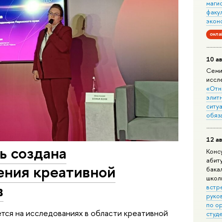
маги
факу
экон
онла
10 ав
Семи
иссл
«Отн
элит
ситуа
обяз
12 ав
 создана
Конс
абит
ения креативной
бака
школ
в
встр
руко
по о
тся на исследованиях в области креативной
студ