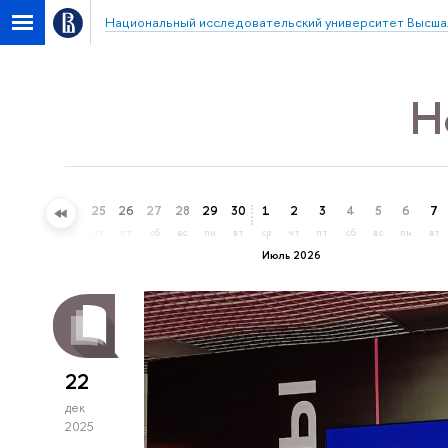
Национальный исследовательский университет Высша
Н
22
23
24
25
26
27
28
29
30
1
2
3
4
5
6
7
пн
вт
ср
чт
пт
сб
вс
пн
вт
ср
чт
пт
сб
вс
пн
вт
Июль 2026
22
дек
2025