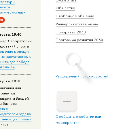
стратуры
льтета
Общество
омических наук
Свободное общение
йн
Университетская жизнь
Приоритет 2030
густа, 19:40
Программа развития 2030
нар Лаборатории
едований спорта
ошение к риску у
ных шахматистов в
циях, где победа
ательна»
Расширенный поиск новостей
густа, 18:30
ультация для
уриентов
лавриата Высшей
ы бизнеса:
еча с
водителем отдела
Сообщить о событии или
рганизации приема
мероприятии
ентов