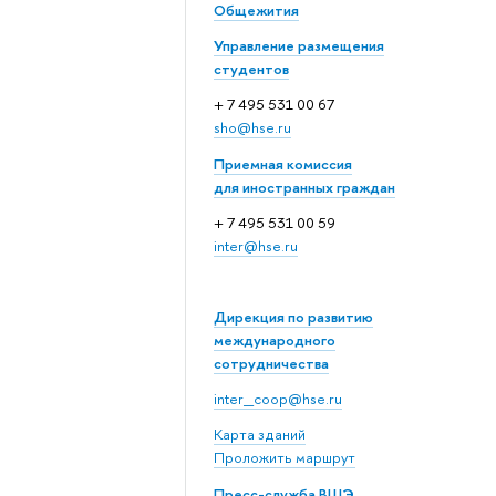
Общежития
Управление размещения
студентов
+ 7 495 531 00 67
sho@hse.ru
Приемная комиссия
для иностранных граждан
+ 7 495 531 00 59
inter@hse.ru
Дирекция по развитию
международного
сотрудничества
inter_coop@hse.ru
Карта зданий
Проложить маршрут
Пресс-служба ВШЭ