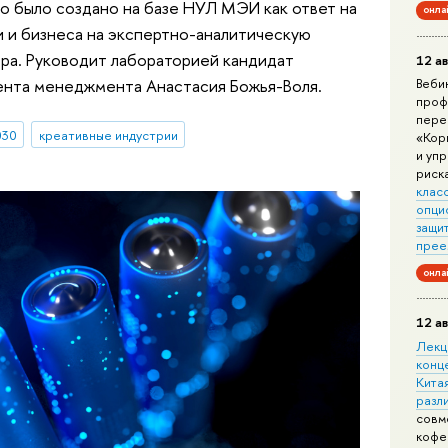
о было создано на базе НУЛ МЭИ как ответ на
онла
и и бизнеса на экспертно-аналитическую
ра. Руководит лабораторией кандидат
12 ав
ента менеджмента Анастасия Божья-Воля.
Веби
проф
пере
030
креативные индустрии
«Кор
и уп
риск
клас
опци
защит
прее
онла
12 ав
Лекц
конц
Китая
разл
совм
кофе