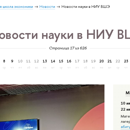
я школа экономики
Новости
Новости науки в НИУ ВШЭ
овости науки в НИУ 
Страница 17 из 626
8
9
10
11
12
13
14
15
16
17
18
19
20
21
22
23
ср
чт
пт
сб
вс
пн
вт
ср
чт
пт
сб
вс
пн
вт
ср
чт
М
10 ав
22 а
Мате
лаге
абит