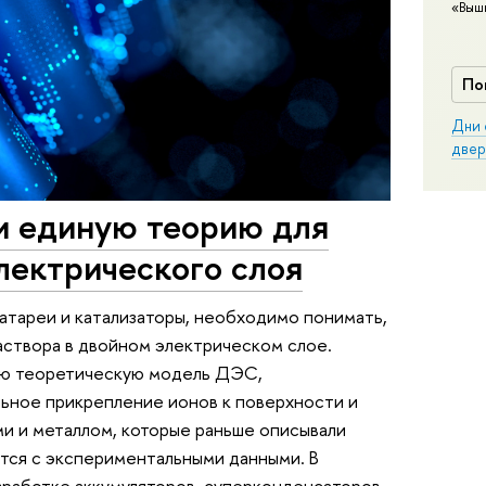
«Выш
По
Дни 
двер
 единую теорию для
лектрического слоя
атареи и катализаторы, необходимо понимать,
раствора в двойном электрическом слое.
ю теоретическую модель ДЭС,
ьное прикрепление ионов к поверхности и
и и металлом, которые раньше описывали
ются с экспериментальными данными. В
зработке аккумуляторов, суперконденсаторов