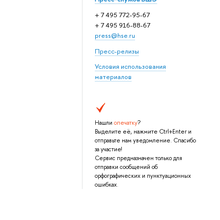
+ 7 495 772-95-67
+ 7 495 916-88-67
press@hse.ru
Пресс-релизы
Условия использования
материалов
Нашли
опечатку
?
Выделите её, нажмите Ctrl+Enter и
отправьте нам уведомление. Спасибо
за участие!
Сервис предназначен только для
отправки сообщений об
орфографических и пунктуационных
ошибках.