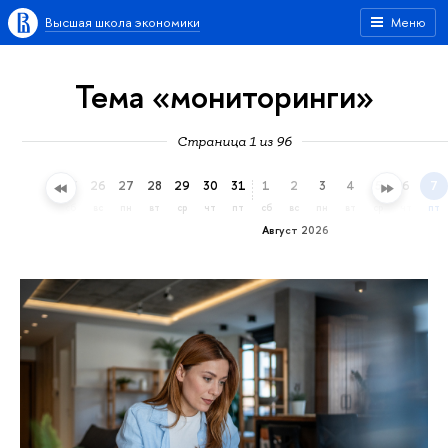
Высшая школа экономики
Меню
Тема «мониторинги»
Страница 1 из 96
23
24
25
26
27
28
29
30
31
1
2
3
4
5
6
7
чт
пт
сб
вс
пн
вт
ср
чт
пт
сб
вс
пн
вт
ср
чт
пт
Август 2026