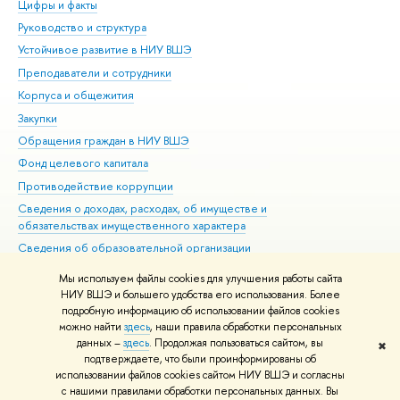
Цифры и факты
Ли
Руководство и структура
Дов
Устойчивое развитие в НИУ ВШЭ
Ол
Преподаватели и сотрудники
При
Корпуса и общежития
Вы
Закупки
При
Обращения граждан в НИУ ВШЭ
Ас
Фонд целевого капитала
До
Противодействие коррупции
Цен
Сведения о доходах, расходах, об имуществе и
Би
обязательствах имущественного характера
Об
Сведения об образовательной организации
Обр
Людям с ограниченными возможностями здоровья
Мы используем файлы cookies для улучшения работы сайта
Единая платежная страница
НИУ ВШЭ и большего удобства его использования. Более
подробную информацию об использовании файлов cookies
Работа в Вышке
можно найти
здесь
, наши правила обработки персональных
данных –
здесь
. Продолжая пользоваться сайтом, вы
✖
Редактору
подтверждаете, что были проинформированы об
© НИУ ВШЭ 1993–2026
Адреса и контакты
Условия использования
использовании файлов cookies сайтом НИУ ВШЭ и согласны
с нашими правилами обработки персональных данных. Вы
материалов
Политика конфиденциальности
Карта сайта