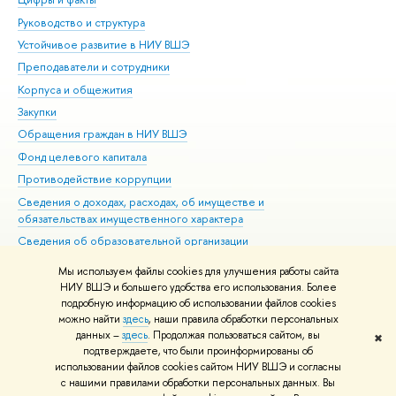
Руководство и структура
Дов
Устойчивое развитие в НИУ ВШЭ
Ол
Преподаватели и сотрудники
При
Корпуса и общежития
Вы
Закупки
При
Обращения граждан в НИУ ВШЭ
Ас
Фонд целевого капитала
До
Противодействие коррупции
Цен
Сведения о доходах, расходах, об имуществе и
Би
обязательствах имущественного характера
Об
Сведения об образовательной организации
Обр
Людям с ограниченными возможностями здоровья
Мы используем файлы cookies для улучшения работы сайта
Единая платежная страница
НИУ ВШЭ и большего удобства его использования. Более
подробную информацию об использовании файлов cookies
Работа в Вышке
можно найти
здесь
, наши правила обработки персональных
данных –
здесь
. Продолжая пользоваться сайтом, вы
✖
Редактору
подтверждаете, что были проинформированы об
© НИУ ВШЭ 1993–2026
Адреса и контакты
Условия использования
использовании файлов cookies сайтом НИУ ВШЭ и согласны
с нашими правилами обработки персональных данных. Вы
материалов
Политика конфиденциальности
Карта сайта