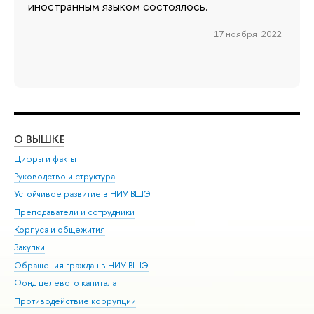
иностранным языком состоялось.
17 ноября 2022
О ВЫШКЕ
ОБ
Цифры и факты
Ли
Руководство и структура
Дов
Устойчивое развитие в НИУ ВШЭ
Ол
Преподаватели и сотрудники
При
Корпуса и общежития
Вы
Закупки
При
Обращения граждан в НИУ ВШЭ
Ас
Фонд целевого капитала
До
Противодействие коррупции
Цен