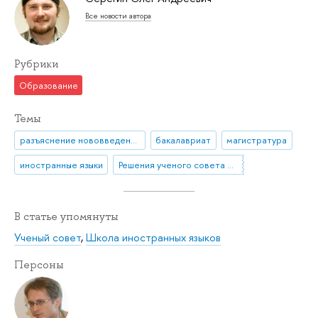
Все новости автора
Рубрики
Образование
Темы
разъяснение нововведения
бакалавриат
магистратура
иностранные языки
Решения ученого совета НИУ ВШЭ
В статье упомянуты
Ученый совет
,
Школа иностранных языков
Персоны