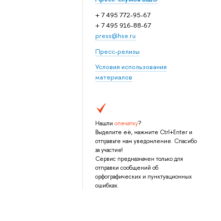
+ 7 495 772-95-67
+ 7 495 916-88-67
press@hse.ru
Пресс-релизы
Условия использования
материалов
Нашли
опечатку
?
Выделите её, нажмите Ctrl+Enter и
отправьте нам уведомление. Спасибо
за участие!
Сервис предназначен только для
отправки сообщений об
орфографических и пунктуационных
ошибках.