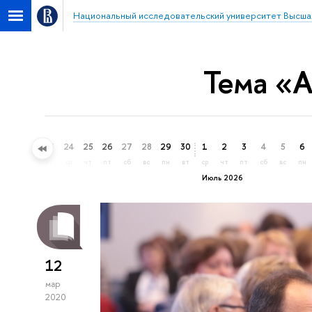
Национальный исследовательский университет Высша
Тема «
21
22
23
24
25
26
27
28
29
30
1
2
3
4
5
6
вс
пн
вт
ср
чт
пт
сб
вс
пн
вт
ср
чт
пт
сб
вс
пн
Июль 2026
12
мар
2020