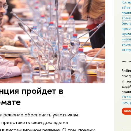
Коте
«Лит
практ
тран
биог
прое
мужчи
низк
экон
стат
Веби
прог
«Пед
дизай
нция пройдет в
прак
Отве
рмате
пост
онл
л решение обеспечить участникам
представить свои доклады на
и в дистанционном режиме. О том, почему