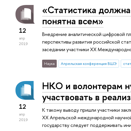
«Статистика должна
понятна всем»
12
Внедрение аналитической цифровой пла
апр
перспективы развития российской ста
2019
заседании участники ХХ Международн
Наука
Апрельская конференция ВШЭ
ста
НКО и волонтерам н
участвовать в реали
12
К такому выводу пришли участники зак
апр
XX Апрельской международной научно
2019
государству следует поддерживать ини