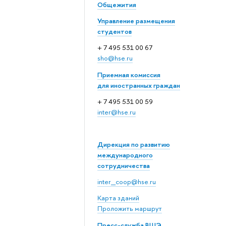
Общежития
Управление размещения
студентов
+ 7 495 531 00 67
sho@hse.ru
Приемная комиссия
для иностранных граждан
+ 7 495 531 00 59
inter@hse.ru
Дирекция по развитию
международного
сотрудничества
inter_coop@hse.ru
Карта зданий
Проложить маршрут
Пресс-служба ВШЭ