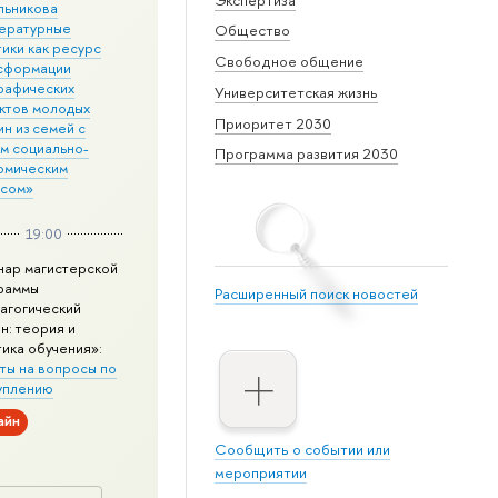
льникова
ературные
Общество
ики как ресурс
Свободное общение
сформации
рафических
Университетская жизнь
ктов молодых
Приоритет 2030
н из семей с
им социально-
Программа развития 2030
омическим
усом»
19:00
нар магистерской
раммы
Расширенный поиск новостей
агогический
н: теория и
тика обучения»:
ты на вопросы по
уплению
айн
Сообщить о событии или
мероприятии