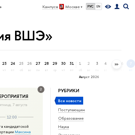
»
Кампус в
Москве
РУС
EN
ция ВШЭ»
23
24
25
26
27
28
29
30
31
1
2
3
4
5
6
7
чт
пт
сб
вс
пн
вт
ср
чт
пт
сб
вс
пн
вт
ср
чт
пт
Август 2026
2
РУБРИКИ
ЕРОПРИЯТИЯ
Все новости
ятница, 7 августа
Поступающим
12:00
Образование
та кандидатской
Наука
ертации
Максима
Экспертиза