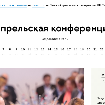
я школа экономики
Новости
Тема «Апрельская конференция ВШЭ
Апрельская конферен
Страница 1 из 47
7
8
9
10
11
12
13
14
15
16
17
18
19
20
21
22
вт
ср
чт
пт
сб
вс
пн
вт
ср
чт
пт
сб
вс
пн
вт
ср
М
П
Защи
дисс