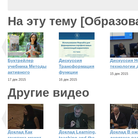
На эту тему [Образов
Буктрейлер
Дискуссия
Дискуссия 
учебника Методы
Трансформация
технологии 
активного
функции
15 дек 2015
17 дек 2015
16 дек 2015
Другие видео
Доклад Как
Доклад Learning,
Доклад В о
генетика может
teaching and the
девятого вал