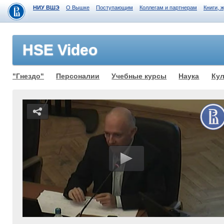
НИУ ВШЭ
О Вышке
Поступающим
Коллегам и партнерам
Книги, 
HSE Video
"Гнездо"
Персоналии
Учебные курсы
Наука
Кул