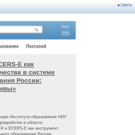
Скрыть
РУС
ENG
азование
Лекторий
CERS-E как
чества в системе
ания России:
тивы»
наре Института образования НИУ
разработки в области
R и ECERS-E как инструмент
ьного образования России: