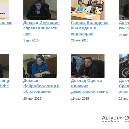
ольная
Доклад Имитация
Галина Володина:
Докл
справедливости
Мы видим в
как 
при
коридорах
24 ноя
1 дек 2015
26 ноя 2015
ning,
Доклад
Доклад Оценка
Докл
d the
Нейробиология и
влияния
Сра
образование:
демографических
анал
26 мая 2015
19 мая 2015
28 апр
Август
2