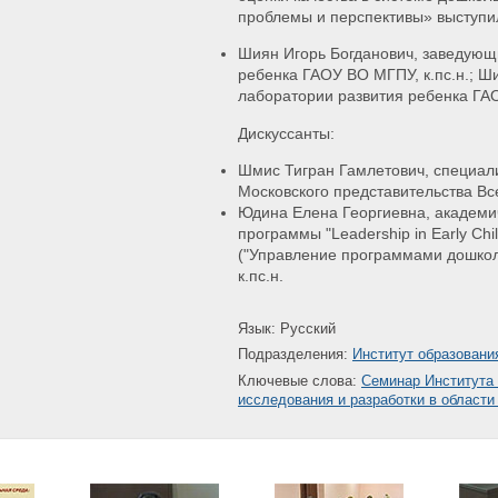
проблемы и перспективы» выступи
Шиян Игорь Богданович, заведующ
ребенка ГАОУ ВО МГПУ, к.пс.н.; Ши
лаборатории развития ребенка ГАО
Дискуссанты:
Шмис Тигран Гамлетович, специали
Московского представительства Все
Юдина Елена Георгиевна, академи
программы "Leadership in Early Chi
("Управление программами дошко
к.пс.н.
Язык: Русский
Подразделения:
Институт образовани
Ключевые слова:
Семинар Института
исследования и разработки в области