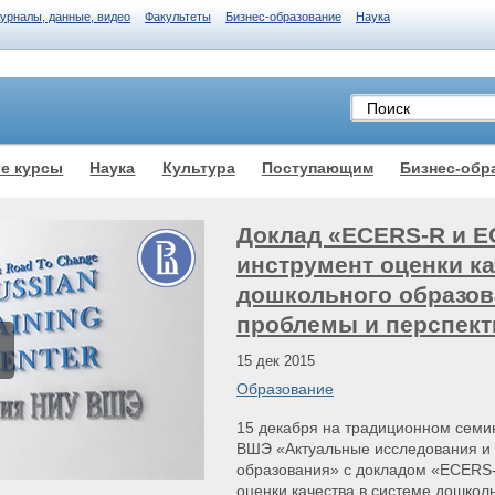
журналы, данные, видео
Факультеты
Бизнес-образование
Наука
е курсы
Наука
Культура
Поступающим
Бизнес-обр
Доклад «ECERS-R и E
инструмент оценки ка
дошкольного образов
проблемы и перспек
15 дек 2015
Образование
15 декабря на традиционном семи
ВШЭ «Актуальные исследования и 
образования» с докладом «ECERS-
оценки качества в системе дошкол