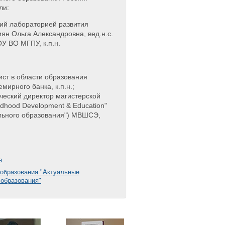
ли:
ий лабораторией развития
ян Ольга Александровна, вед.н.с.
У ВО МГПУ, к.п.н.
ст в области образования
мирного банка, к.п.н.;
ческий директор магистерской
ldhood Development & Education"
льного образования") МВШСЭ,
я
 образования "Актуальные
 образования"