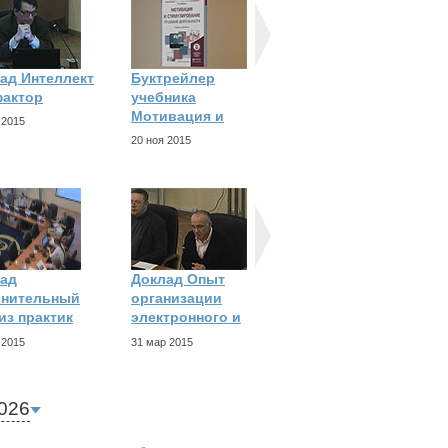
ад Интеллект
Буктрейлер
Актуальные
фактор
учебника
исследования и
Мотивация и
разработки в
 2015
20 ноя 2015
10 ноя 2015
ад
Доклад Опыт
Доклад Создание
внительный
организации
университета на
из практик
электронного и
базе
 2015
31 мар 2015
24 мар 2015
026