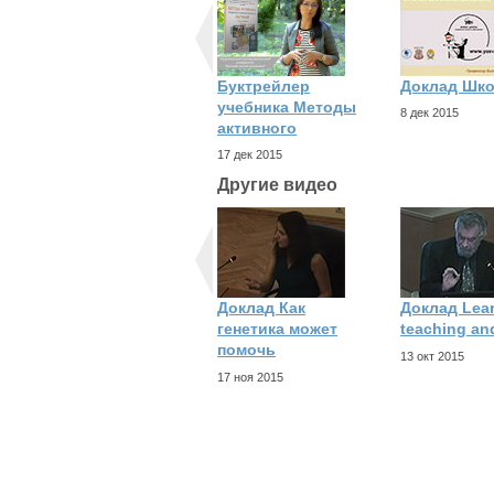
Буктрейлер
Доклад Шк
учебника Методы
8 дек 2015
активного
17 дек 2015
Другие видео
Доклад Как
Доклад Lear
генетика может
teaching an
помочь
13 окт 2015
17 ноя 2015