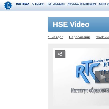
НИУ ВШЭ
О Вышке
Поступающим
Коллегам и партнерам
Книги, 
HSE Video
"Гнездо"
Персоналии
Учебны