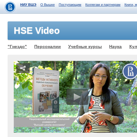
НИУ ВШЭ
О Вышке
Поступающим
Коллегам и партнерам
Книги, 
HSE Video
"Гнездо"
Персоналии
Учебные курсы
Наука
Кул