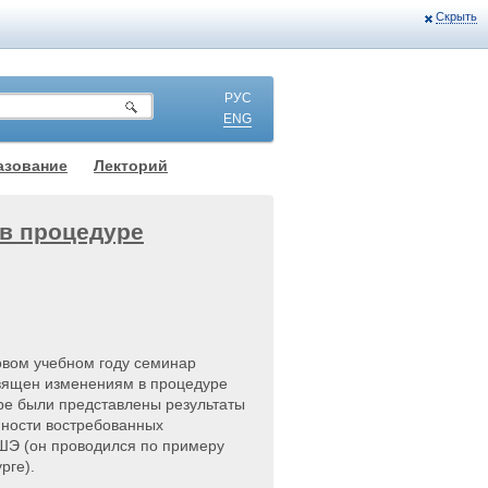
Скрыть
РУС
ENG
азование
Лекторий
в процедуре
овом учебном году семинар
вящен изменениям в процедуре
ре были представлены результаты
ности востребованных
ШЭ (он проводился по примеру
рге).