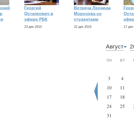
ский
Георгий
Встреча Леонида
Геор
р
Остапкович в
Морозова со
Оста
ии
эфире РБК
студентами
эфи
23 дек 2015
22 дек 2015
17 дек
Август
2
пн
вт
3
4
10
11
17
18
24
25
31