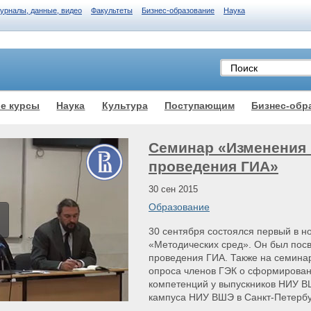
журналы, данные, видео
Факультеты
Бизнес-образование
Наука
е курсы
Наука
Культура
Поступающим
Бизнес-обр
Семинар «Изменения 
проведения ГИА»
30 сен 2015
Образование
30 сентября состоялся первый в н
«Методических сред». Он был пос
проведения ГИА. Также на семина
опроса членов ГЭК о сформирован
компетенций у выпускников НИУ В
кампуса НИУ ВШЭ в Санкт-Петербу