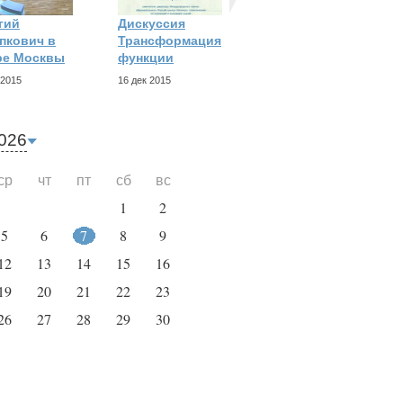
гий
Дискуссия
Дискуссия Новые
пкович в
Трансформация
технологии для
ре Москвы
функции
15 дек 2015
 2015
16 дек 2015
026
ср
чт
пт
сб
вс
1
2
5
6
7
8
9
12
13
14
15
16
19
20
21
22
23
26
27
28
29
30