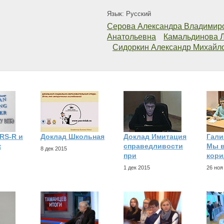
Язык: Русский
Серова Александра Владимир
Анатольевна
Камальдинова 
Сидоркин Александр Михайл
RS-R и
Доклад Школьная
Доклад Имитация
Гали
к
справедливости
Мы в
8 дек 2015
при
кори
1 дек 2015
26 ноя