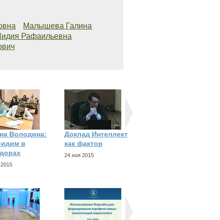
овна
Малышева Галина
Лидия Рафаильевна
ович
на Володина:
Доклад Интеллект
Буктрейлер
идим в
как фактор
учебника
дорах
Мотивация и
24 ноя 2015
 2015
20 ноя 2015