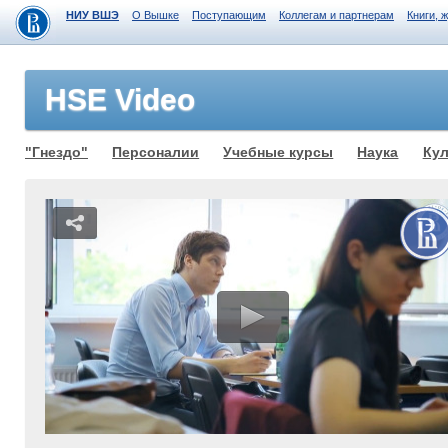
НИУ ВШЭ
О Вышке
Поступающим
Коллегам и партнерам
Книги, 
HSE Video
"Гнездо"
Персоналии
Учебные курсы
Наука
Кул