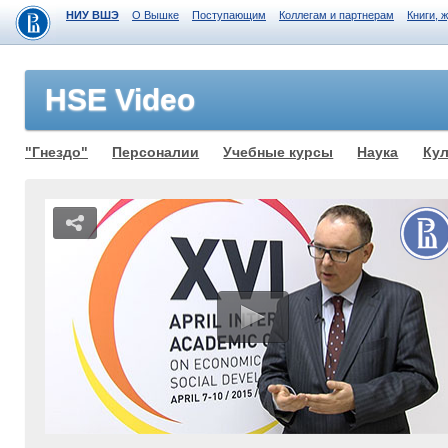
НИУ ВШЭ
О Вышке
Поступающим
Коллегам и партнерам
Книги, 
HSE Video
"Гнездо"
Персоналии
Учебные курсы
Наука
Кул