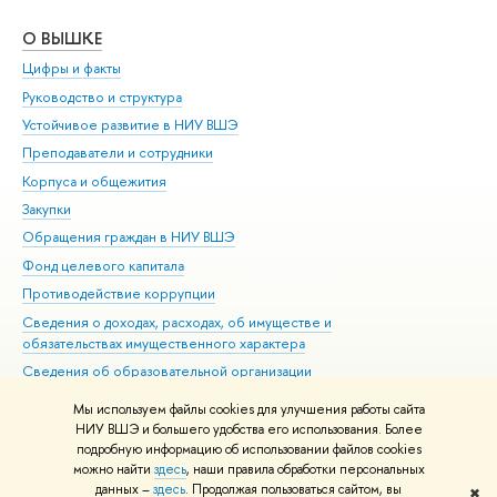
О ВЫШКЕ
ОБ
Цифры и факты
Ли
Руководство и структура
Дов
Устойчивое развитие в НИУ ВШЭ
Ол
Преподаватели и сотрудники
При
Корпуса и общежития
Вы
Закупки
При
Обращения граждан в НИУ ВШЭ
Ас
Фонд целевого капитала
До
Противодействие коррупции
Цен
Сведения о доходах, расходах, об имуществе и
Би
обязательствах имущественного характера
Об
Сведения об образовательной организации
Обр
Людям с ограниченными возможностями здоровья
Мы используем файлы cookies для улучшения работы сайта
Единая платежная страница
НИУ ВШЭ и большего удобства его использования. Более
подробную информацию об использовании файлов cookies
Работа в Вышке
можно найти
здесь
, наши правила обработки персональных
данных –
здесь
. Продолжая пользоваться сайтом, вы
✖