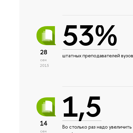
53%
28
штатных преподавателей вузов
сен
2015
1,5
14
Во столько раз надо увеличит
сен