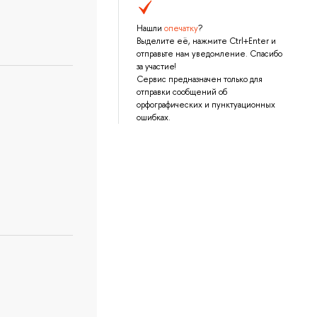
Нашли
опечатку
?
Выделите её, нажмите Ctrl+Enter и
отправьте нам уведомление. Спасибо
за участие!
Сервис предназначен только для
отправки сообщений об
орфографических и пунктуационных
ошибках.