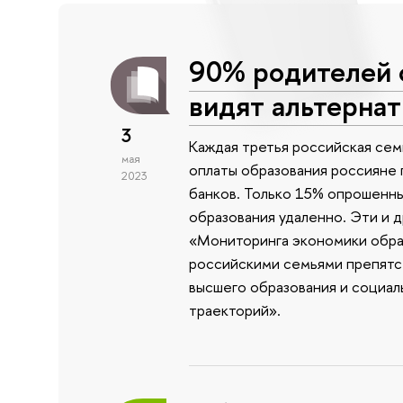
90% родителей 
видят альтернат
3
Каждая третья российская сем
мая
оплаты образования россияне п
2023
банков. Только 15% опрошенны
образования удаленно. Эти и 
«Мониторинга экономики обра
российскими семьями препятс
высшего образования и социа
траекторий».