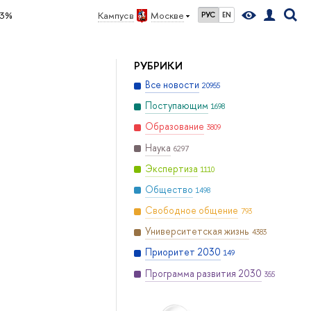
53%
Кампус в
Москве
РУС
EN
РУБРИКИ
Все новости
20955
Поступающим
1698
Образование
3809
Наука
6297
Экспертиза
1110
Общество
1498
Свободное общение
793
Университетская жизнь
4383
Приоритет 2030
149
Программа развития 2030
355