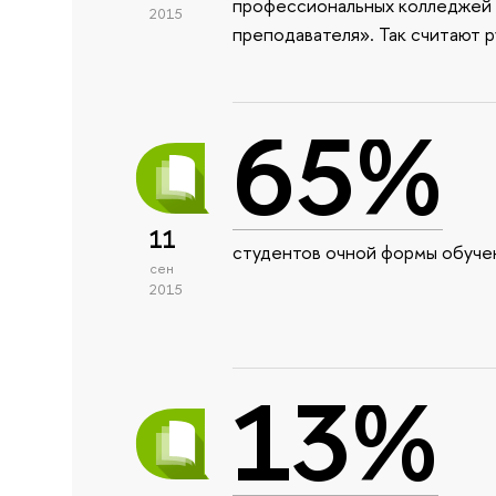
профессиональных колледжей и
2015
преподавателя». Так считают 
65%
11
студентов очной формы обучени
сен
2015
13%