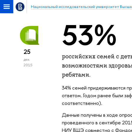
Национальный исследовательский университет Высша
53%
25
российских семей с дет
дек
возможностями здоровь
2015
ребятами.
34% семей придерживаются пр
ответом. Годом ранее были заф
соответственно).
Данные получены в ходе опрос
проведенного в сентябре 2015
НИУ ВШЭ совместно с Фондо