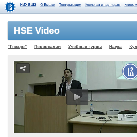
НИУ ВШЭ
О Вышке
Поступающим
Коллегам и партнерам
Книги, 
HSE Video
"Гнездо"
Персоналии
Учебные курсы
Наука
Кул