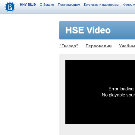
НИУ ВШЭ
О Вышке
Поступающим
Коллегам и партнерам
Книги, 
HSE Video
"Гнездо"
Персоналии
Учебны
Error loading 
No playable sou