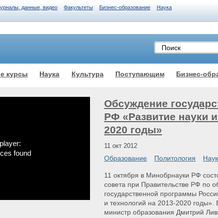
журналы, данные, видео
Факультеты
Бизнес-образование
Наука
е курсы
Наука
Культура
Поступающим
Бизнес-обр
Обсуждение государ
РФ «Развитие науки и
2020 годы»
player:
11 окт 2012
rces found
Образование
Политология
Нау
11 октября в Минобрнауки РФ сост
совета при Правительстве РФ по 
государственной программы Росси
и технологий на 2013-2020 годы». 
министр образования Дмитрий Лив