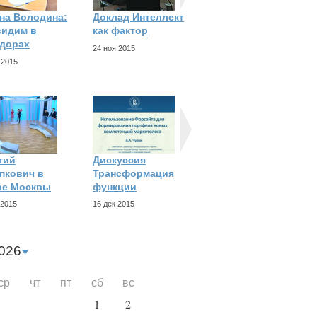
на Володина:
Доклад Интеллект
Буктрейлер
идим в
как фактор
учебника
дорах
Мотивация и
24 ноя 2015
 2015
20 ноя 2015
гий
Дискуссия
Дискуссия Новые
пкович в
Трансформация
технологии для
ре Москвы
функции
15 дек 2015
 2015
16 дек 2015
026
ср
чт
пт
сб
вс
1
2