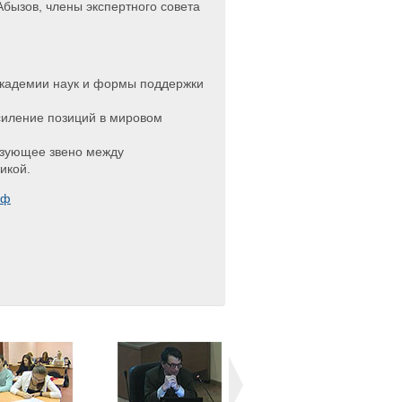
бызов, члены экспертного совета
академии наук и формы поддержки
силение позиций в мировом
язующее звено между
икой.
рф