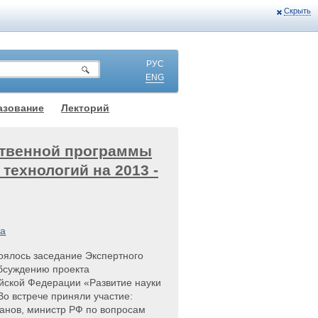
Скрыть
РУС
ENG
азование
Лекторий
ственной программы
 технологий на 2013 -
ка
оялось заседание Экспертного
обсуждению проекта
йской Федерации «Развитие науки
Во встрече приняли участие:
анов, министр РФ по вопросам