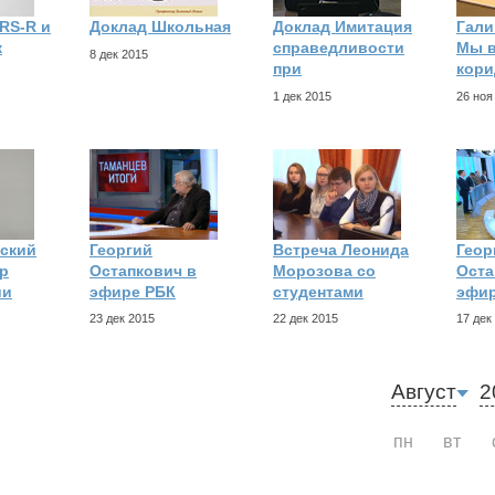
RS-R и
Доклад Школьная
Доклад Имитация
Гали
к
справедливости
Мы в
8 дек 2015
при
кори
1 дек 2015
26 ноя
ский
Георгий
Встреча Леонида
Геор
р
Остапкович в
Морозова со
Оста
ии
эфире РБК
студентами
эфи
23 дек 2015
22 дек 2015
17 дек
Август
2
пн
вт