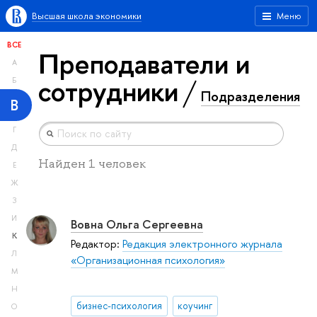
Высшая школа экономики
Меню
ВСЕ
Преподаватели и
А
сотрудники
Б
Подразделения
В
Г
Д
Найден 1 человек
Е
Ж
З
И
Вовна Ольга Сергеевна
К
Редактор:
Редакция электронного журнала
Л
«Организационная психология»
М
Н
бизнес-психология
коучинг
О