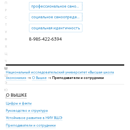
П
профессиональное самоопределение
Р
социальное самоопределение
С
Т
социальная идентичность
У
8-985-422-6394
Ф
Х
Ц
Ч
Ш
Национальный исследовательский университет «Высшая школа
Щ
экономики»
→
О Вышке
→
Преподаватели и сотрудники
Э
Ю
О ВЫШКЕ
ОБ
Я
Цифры и факты
Ли
Руководство и структура
Дов
Устойчивое развитие в НИУ ВШЭ
Ол
Преподаватели и сотрудники
При