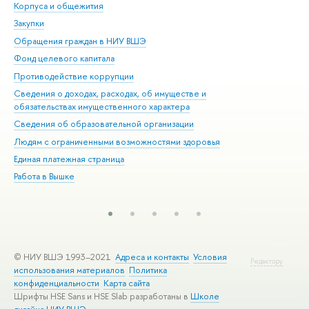
Корпуса и общежития
Вы
Закупки
При
Обращения граждан в НИУ ВШЭ
Ас
Фонд целевого капитала
До
Противодействие коррупции
Цен
Сведения о доходах, расходах, об имуществе и
Би
обязательствах имущественного характера
Об
Сведения об образовательной организации
Обр
Людям с ограниченными возможностями здоровья
Единая платежная страница
Работа в Вышке
© НИУ ВШЭ 1993–2021
Адреса и контакты
Условия
Редактору
использования материалов
Политика
конфиденциальности
Карта сайта
Шрифты HSE Sans и HSE Slab разработаны в
Школе